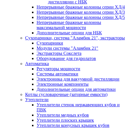
дистилляции с НБК
Непрерывные бражные колонны серии ХД/4
Непрерывные бражные колонны серии ХД/3
Непрерывные бражные колонны серии ХД/5
Непрерывные бражные колонны
максимальной мощности
Дополнительные опции для НБК
Сухопарники, система "Аламбик 21", экстракторы
Сухопарники
Модули системы "Аламбик 21"
Экстракторы Сокслета
Оборудование для гидролатов
Автоматика
Регуляторы мощности
Системы автоматики
Электроника для вакуумной дистилляции
Электронные компоненты
Дополнительные опции для автоматики
Котлы сусловарочные (заторные емкости)
Утеплители
Утеплители стенок нержавеющих кубов и
ПВК
Утеплители медных кубов
Утеплители плоских крышек
Утеплители конусных крышек кубов