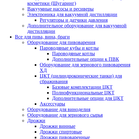
косметики (Шугаринг)
Вакуумные насосы и ресиверы
Электроника для вакуумной дистилляции
Регуляторы и датчики давления
Дополнительное оборудование для вакуумной
дистилляции
Все для пива, вина, браги
Оборудование для пивоварения
Пароводяные кубы и котлы
Пароводяные котлы
Дополнительные опции к ПВК
Оборудование для зернового пивоварения
ХД
ЦКТ (цилиндроконические танки) для
сбраживания
Базовые комплектации ЦКТ
Полнофункциональные ЦКТ
Дополнительные опции для ЦКТ
Аксессуары
Оборудование для виноделия
Оборудование для зернового сырья
Дрожжи
Дрожжи винные
Дрожжи спиртовые
Дрожжи пивоваренные