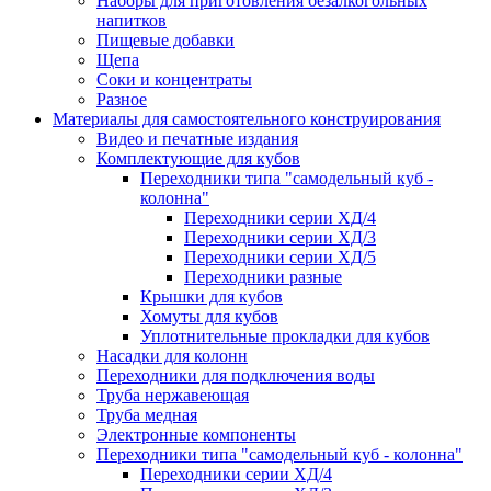
Наборы для приготовления безалкогольных
напитков
Пищевые добавки
Щепа
Соки и концентраты
Разное
Материалы для самостоятельного конструирования
Видео и печатные издания
Комплектующие для кубов
Переходники типа "самодельный куб -
колонна"
Переходники серии ХД/4
Переходники серии ХД/3
Переходники серии ХД/5
Переходники разные
Крышки для кубов
Хомуты для кубов
Уплотнительные прокладки для кубов
Насадки для колонн
Переходники для подключения воды
Труба нержавеющая
Труба медная
Электронные компоненты
Переходники типа "самодельный куб - колонна"
Переходники серии ХД/4