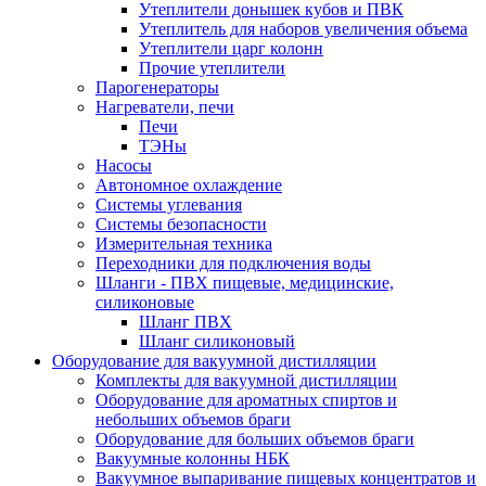
Утеплители донышек кубов и ПВК
Утеплитель для наборов увеличения объема
Утеплители царг колонн
Прочие утеплители
Парогенераторы
Нагреватели, печи
Печи
ТЭНы
Насосы
Автономное охлаждение
Системы углевания
Системы безопасности
Измерительная техника
Переходники для подключения воды
Шланги - ПВХ пищевые, медицинские,
силиконовые
Шланг ПВХ
Шланг силиконовый
Оборудование для вакуумной дистилляции
Комплекты для вакуумной дистилляции
Оборудование для ароматных спиртов и
небольших объемов браги
Оборудование для больших объемов браги
Вакуумные колонны НБК
Вакуумное выпаривание пищевых концентратов и