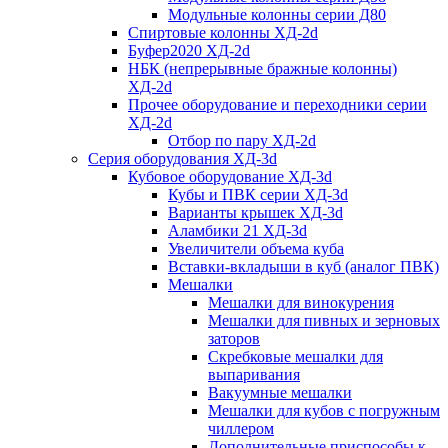
Модульные колонны серии Д80
Спиртовые колонны ХД-2d
Буфер2020 ХД-2d
НБК (непрерывные бражные колонны)
ХД-2d
Прочее оборудование и переходники серии
ХД-2d
Отбор по пару ХД-2d
Серия оборудования ХД-3d
Кубовое оборудование ХД-3d
Кубы и ПВК серии ХД-3d
Варианты крышек ХД-3d
Аламбики 21 ХД-3d
Увеличители объема куба
Вставки-вкладыши в куб (аналог ПВК)
Мешалки
Мешалки для винокурения
Мешалки для пивных и зерновых
заторов
Скребковые мешалки для
выпаривания
Вакуумные мешалки
Мешалки для кубов с погружным
чиллером
Дополнительные приспособы к