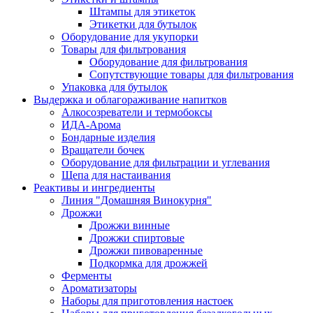
Штампы для этикеток
Этикетки для бутылок
Оборудование для укупорки
Товары для фильтрования
Оборудование для фильтрования
Сопутствующие товары для фильтрования
Упаковка для бутылок
Выдержка и облагораживание напитков
Алкосозреватели и термобоксы
ИДА-Арома
Бондарные изделия
Вращатели бочек
Оборудование для фильтрации и углевания
Щепа для настаивания
Реактивы и ингредиенты
Линия "Домашняя Винокурня"
Дрожжи
Дрожжи винные
Дрожжи спиртовые
Дрожжи пивоваренные
Подкормка для дрожжей
Ферменты
Ароматизаторы
Наборы для приготовления настоек