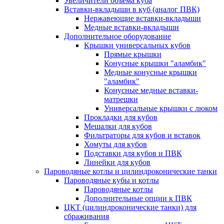
Увеличители объема куба
Вставки-вкладыши в куб (аналог ПВК)
Нержавеющие вставки-вкладыши
Медные вставки-вкладыши
Дополнительное оборудование
Крышки универсальных кубов
Прямые крышки
Конусные крышки "аламбик"
Медные конусные крышки
"аламбик"
Конусные медные вставки-
матрешки
Универсальные крышки с люком
Прокладки для кубов
Мешалки для кубов
Фильтраторы для кубов и вставок
Хомуты для кубов
Подставки для кубов и ПВК
Линейки для кубов
Пароводяные котлы и цилиндроконические танки
Пароводяные кубы и котлы
Пароводяные котлы
Дополнительные опции к ПВК
ЦКТ (цилиндроконические танки) для
сбраживания