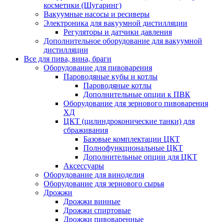
косметики (Шугаринг)
Вакуумные насосы и ресиверы
Электроника для вакуумной дистилляции
Регуляторы и датчики давления
Дополнительное оборудование для вакуумной
дистилляции
Все для пива, вина, браги
Оборудование для пивоварения
Пароводяные кубы и котлы
Пароводяные котлы
Дополнительные опции к ПВК
Оборудование для зернового пивоварения
ХД
ЦКТ (цилиндроконические танки) для
сбраживания
Базовые комплектации ЦКТ
Полнофункциональные ЦКТ
Дополнительные опции для ЦКТ
Аксессуары
Оборудование для виноделия
Оборудование для зернового сырья
Дрожжи
Дрожжи винные
Дрожжи спиртовые
Дрожжи пивоваренные