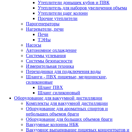
Утеплители донышек кубов и ПВК
Утеплитель для наборов увеличения объема
Утеплители царг колонн
Прочие утеплители
Парогенераторы
Нагреватели, печи
Печи
ТЭНы
Насосы
Автономное охлаждение
Системы углевания
Системы безопасности
Измерительная техника
Переходники для подключения воды
Шланги - ПВХ пищевые, медицинские,
силиконовые
Шланг ПВХ
Шланг силиконовый
Оборудование для вакуумной дистилляции
Комплекты для вакуумной дистилляции
Оборудование для ароматных спиртов и
небольших объемов браги
Оборудование для больших объемов браги
Вакуумные колонны НБК
Вакуумное выпаривание пищевых концентратов и