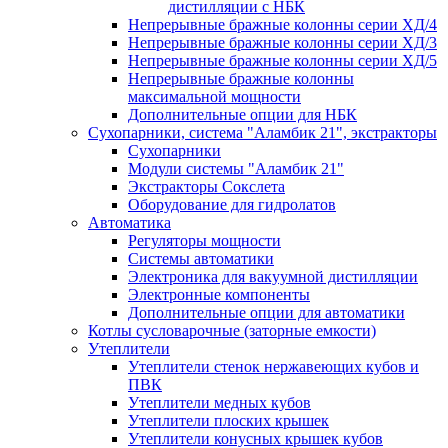
дистилляции с НБК
Непрерывные бражные колонны серии ХД/4
Непрерывные бражные колонны серии ХД/3
Непрерывные бражные колонны серии ХД/5
Непрерывные бражные колонны
максимальной мощности
Дополнительные опции для НБК
Сухопарники, система "Аламбик 21", экстракторы
Сухопарники
Модули системы "Аламбик 21"
Экстракторы Сокслета
Оборудование для гидролатов
Автоматика
Регуляторы мощности
Системы автоматики
Электроника для вакуумной дистилляции
Электронные компоненты
Дополнительные опции для автоматики
Котлы сусловарочные (заторные емкости)
Утеплители
Утеплители стенок нержавеющих кубов и
ПВК
Утеплители медных кубов
Утеплители плоских крышек
Утеплители конусных крышек кубов