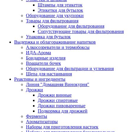
Штампы для этикеток
Этикетки для бутылок
Оборудование для укупорки
Товары для фильтрования
Оборудование для фильтрования
Сопутствующие товары для фильтрования
Упаковка для бутылок
Выдержка и облагораживание напитков
Алкосозреватели и термобоксы
ИДА-Арома
Бондарные изделия
Вращатели бочек
Оборудование для фильтрации и углевания
Щепа для настаивания
Реактивы и ингредиенты
Линия "Домашняя Винокурня"
Дрожжи
Дрожжи винные
Дрожжи спиртовые
Дрожжи пивоваренные
Подкормка для дрожжей
Ферменты
Ароматизаторы
Наборы для приготовления настоек