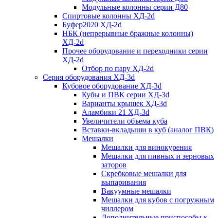
Модульные колонны серии Д80
Спиртовые колонны ХД-2d
Буфер2020 ХД-2d
НБК (непрерывные бражные колонны)
ХД-2d
Прочее оборудование и переходники серии
ХД-2d
Отбор по пару ХД-2d
Серия оборудования ХД-3d
Кубовое оборудование ХД-3d
Кубы и ПВК серии ХД-3d
Варианты крышек ХД-3d
Аламбики 21 ХД-3d
Увеличители объема куба
Вставки-вкладыши в куб (аналог ПВК)
Мешалки
Мешалки для винокурения
Мешалки для пивных и зерновых
заторов
Скребковые мешалки для
выпаривания
Вакуумные мешалки
Мешалки для кубов с погружным
чиллером
Дополнительные приспособы к