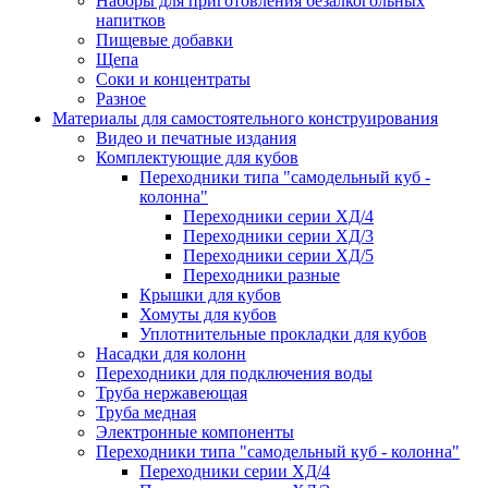
Наборы для приготовления безалкогольных
напитков
Пищевые добавки
Щепа
Соки и концентраты
Разное
Материалы для самостоятельного конструирования
Видео и печатные издания
Комплектующие для кубов
Переходники типа "самодельный куб -
колонна"
Переходники серии ХД/4
Переходники серии ХД/3
Переходники серии ХД/5
Переходники разные
Крышки для кубов
Хомуты для кубов
Уплотнительные прокладки для кубов
Насадки для колонн
Переходники для подключения воды
Труба нержавеющая
Труба медная
Электронные компоненты
Переходники типа "самодельный куб - колонна"
Переходники серии ХД/4