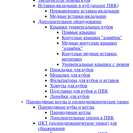
Увеличители объема куба
Вставки-вкладыши в куб (аналог ПВК)
Нержавеющие вставки-вкладыши
Медные вставки-вкладыши
Дополнительное оборудование
Крышки универсальных кубов
Прямые крышки
Конусные крышки "аламбик"
Медные конусные крышки
"аламбик"
Конусные медные вставки-
матрешки
Универсальные крышки с люком
Прокладки для кубов
Мешалки для кубов
Фильтраторы для кубов и вставок
Хомуты для кубов
Подставки для кубов и ПВК
Линейки для кубов
Пароводяные котлы и цилиндроконические танки
Пароводяные кубы и котлы
Пароводяные котлы
Дополнительные опции к ПВК
ЦКТ (цилиндроконические танки) для
сбраживания