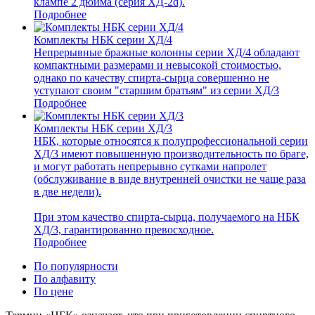
клампе 2 дюйма (серия ХД-2d).
Подробнее
Комплекты НБК серии ХД/4
Непрерывные бражные колонны серии ХД/4 обладают
компактными размерами и невысокой стоимостью,
однако по качеству спирта-сырца совершенно не
уступают своим "старшим братьям" из серии ХД/3
Подробнее
Комплекты НБК серии ХД/3
НБК, которые относятся к полупрофессиональной серии
ХД/3 имеют повышенную производительность по браге,
и могут работать непрерывно сутками напролет
(обслуживание в виде внутренней очистки не чаще раза
в две недели).
При этом качество спирта-сырца, получаемого на НБК
ХД/3, гарантированно превосходное.
Подробнее
По популярности
По алфавиту
По цене