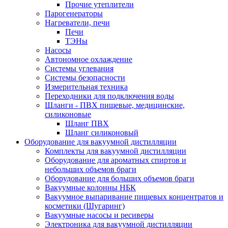
Прочие утеплители
Парогенераторы
Нагреватели, печи
Печи
ТЭНы
Насосы
Автономное охлаждение
Системы углевания
Системы безопасности
Измерительная техника
Переходники для подключения воды
Шланги - ПВХ пищевые, медицинские,
силиконовые
Шланг ПВХ
Шланг силиконовый
Оборудование для вакуумной дистилляции
Комплекты для вакуумной дистилляции
Оборудование для ароматных спиртов и
небольших объемов браги
Оборудование для больших объемов браги
Вакуумные колонны НБК
Вакуумное выпаривание пищевых концентратов и
косметики (Шугаринг)
Вакуумные насосы и ресиверы
Электроника для вакуумной дистилляции