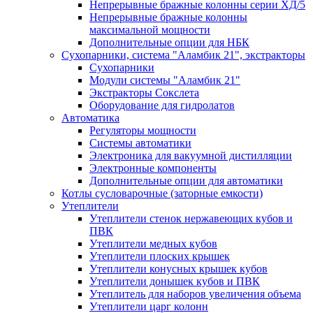
Непрерывные бражные колонны серии ХД/5
Непрерывные бражные колонны
максимальной мощности
Дополнительные опции для НБК
Сухопарники, система "Аламбик 21", экстракторы
Сухопарники
Модули системы "Аламбик 21"
Экстракторы Сокслета
Оборудование для гидролатов
Автоматика
Регуляторы мощности
Системы автоматики
Электроника для вакуумной дистилляции
Электронные компоненты
Дополнительные опции для автоматики
Котлы сусловарочные (заторные емкости)
Утеплители
Утеплители стенок нержавеющих кубов и
ПВК
Утеплители медных кубов
Утеплители плоских крышек
Утеплители конусных крышек кубов
Утеплители донышек кубов и ПВК
Утеплитель для наборов увеличения объема
Утеплители царг колонн