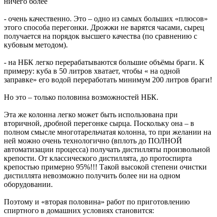
ничего более
- очень качественно. Это – одно из самых больших «плюсов»
этого способа перегонки. Дрожжи не варятся часами, сырец
получается на порядок высшего качества (по сравнению с
кубовым методом).
- на НБК легко перерабатываются большие объёмы браги. К
примеру: куба в 50 литров хватает, чтобы « на одной
заправке» его водой переработать минимум 200 литров браги!
Но это – только половина возможностей НБК.
Эта же колонна легко может быть использована при
вторичной, дробной перегонке сырца. Поскольку она – в
полном смысле многотарельчатая колонна, то при желании на
ней можно очень технологично (вплоть до ПОЛНОЙ
автоматизации процесса) получать дистилляты произвольной
крепости. От классического дистиллята, до протоспирта
крепостью примерно 95%!!! Такой высокой степени очистки
дистиллята невозможно получить более ни на одном
оборудовании.
Поэтому и «вторая половина» работ по приготовлению
спиртного в домашних условиях становится: