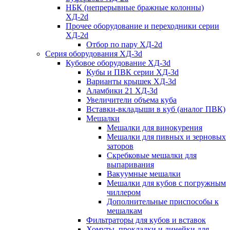
НБК (непрерывные бражные колонны)
ХД-2d
Прочее оборудование и переходники серии
ХД-2d
Отбор по пару ХД-2d
Серия оборудования ХД-3d
Кубовое оборудование ХД-3d
Кубы и ПВК серии ХД-3d
Варианты крышек ХД-3d
Аламбики 21 ХД-3d
Увеличители объема куба
Вставки-вкладыши в куб (аналог ПВК)
Мешалки
Мешалки для винокурения
Мешалки для пивных и зерновых
заторов
Скребковые мешалки для
выпаривания
Вакуумные мешалки
Мешалки для кубов с погружным
чиллером
Дополнительные приспособы к
мешалкам
Фильтраторы для кубов и вставок
Хомуты, прокладки и линейки для