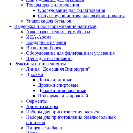
Товары для фильтрования
Оборудование для фильтрования
Сопутствующие товары для фильтрования
Упаковка для бутылок
Выдержка и облагораживание напитков
Алкосозреватели и термобоксы
ИДА-Арома
Бондарные изделия
Вращатели бочек
Оборудование для фильтрации и углевания
Щепа для настаивания
Реактивы и ингредиенты
Линия "Домашняя Винокурня"
Дрожжи
Дрожжи винные
Дрожжи спиртовые
Дрожжи пивоваренные
Подкормка для дрожжей
Ферменты
Ароматизаторы
Наборы для приготовления настоек
Наборы для приготовления безалкогольных
напитков
Пищевые добавки