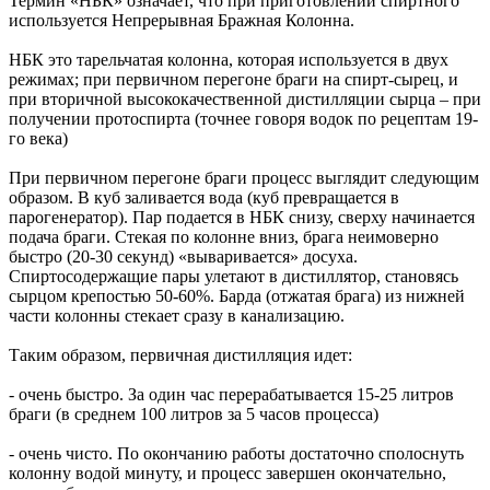
Термин «НБК» означает, что при приготовлении спиртного
используется Непрерывная Бражная Колонна.
НБК это тарельчатая колонна, которая используется в двух
режимах; при первичном перегоне браги на спирт-сырец, и
при вторичной высококачественной дистилляции сырца – при
получении протоспирта (точнее говоря водок по рецептам 19-
го века)
При первичном перегоне браги процесс выглядит следующим
образом. В куб заливается вода (куб превращается в
парогенератор). Пар подается в НБК снизу, сверху начинается
подача браги. Стекая по колонне вниз, брага неимоверно
быстро (20-30 секунд) «вываривается» досуха.
Спиртосодержащие пары улетают в дистиллятор, становясь
сырцом крепостью 50-60%. Барда (отжатая брага) из нижней
части колонны стекает сразу в канализацию.
Таким образом, первичная дистилляция идет:
- очень быстро. За один час перерабатывается 15-25 литров
браги (в среднем 100 литров за 5 часов процесса)
- очень чисто. По окончанию работы достаточно сполоснуть
колонну водой минуту, и процесс завершен окончательно,