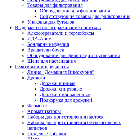
Товары для фильтрования
Оборудование для фильтрования
Сопутствующие товары для фильтрования
Упаковка для бутылок
Выдержка и облагораживание напитков
Алкосозреватели и термобоксы
ИДА-Арома
Бондарные изделия
Вращатели бочек
Оборудование для фильтрации и углевания
Щепа для настаивания
Реактивы и ингредиенты
Линия "Домашняя Винокурня"
Дрожжи
Дрожжи винные
Дрожжи спиртовые
Дрожжи пивоваренные
Подкормка для дрожжей
Ферменты
Ароматизаторы
Наборы для приготовления настоек
Наборы для приготовления безалкогольных
напитков
Пищевые добавки