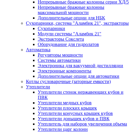
Непрерывные бражные колонны серии ХД/5
Непрерывные бражные колонны
максимальной мощности
Дополнительные опции для НБК
Сухопарники, система "Аламбик 21", экстракторы
Сухопарники
Модули системы "Аламбик 21"
Экстракторы Сокслета
Оборудование для гидролатов
Автоматика
Регуляторы мощности
Системы автоматики
Электроника для вакуумной дистилляции
Электронные компоненты
Дополнительные опции для автоматики
Котлы сусловарочные (заторные емкости)
Утеплители
Утеплители стенок нержавеющих кубов и
ПВК
Утеплители медных кубов
Утеплители плоских крышек
Утеплители конусных крышек кубов
Утеплители донышек кубов и ПВК
Утеплитель для наборов увеличения объема
Утеплители царг колонн