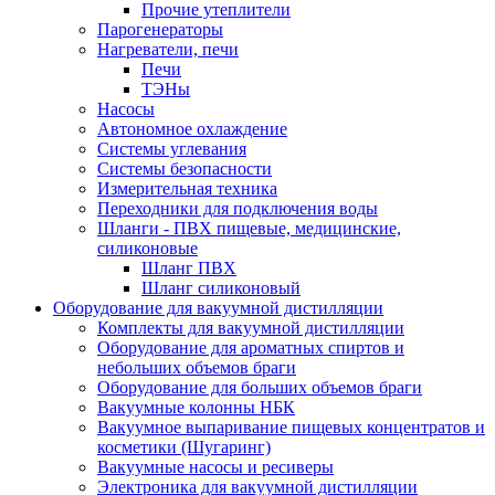
Прочие утеплители
Парогенераторы
Нагреватели, печи
Печи
ТЭНы
Насосы
Автономное охлаждение
Системы углевания
Системы безопасности
Измерительная техника
Переходники для подключения воды
Шланги - ПВХ пищевые, медицинские,
силиконовые
Шланг ПВХ
Шланг силиконовый
Оборудование для вакуумной дистилляции
Комплекты для вакуумной дистилляции
Оборудование для ароматных спиртов и
небольших объемов браги
Оборудование для больших объемов браги
Вакуумные колонны НБК
Вакуумное выпаривание пищевых концентратов и
косметики (Шугаринг)
Вакуумные насосы и ресиверы
Электроника для вакуумной дистилляции