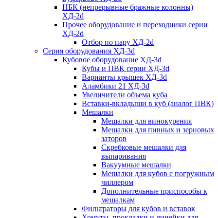
НБК (непрерывные бражные колонны)
ХД-2d
Прочее оборудование и переходники серии
ХД-2d
Отбор по пару ХД-2d
Серия оборудования ХД-3d
Кубовое оборудование ХД-3d
Кубы и ПВК серии ХД-3d
Варианты крышек ХД-3d
Аламбики 21 ХД-3d
Увеличители объема куба
Вставки-вкладыши в куб (аналог ПВК)
Мешалки
Мешалки для винокурения
Мешалки для пивных и зерновых
заторов
Скребковые мешалки для
выпаривания
Вакуумные мешалки
Мешалки для кубов с погружным
чиллером
Дополнительные приспособы к
мешалкам
Фильтраторы для кубов и вставок
Хомуты, прокладки и линейки для