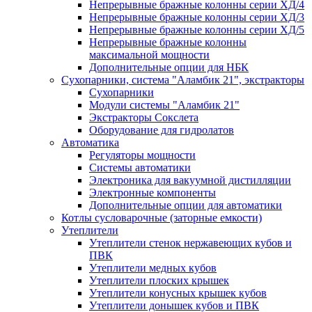
Непрерывные бражные колонны серии ХД/4
Непрерывные бражные колонны серии ХД/3
Непрерывные бражные колонны серии ХД/5
Непрерывные бражные колонны
максимальной мощности
Дополнительные опции для НБК
Сухопарники, система "Аламбик 21", экстракторы
Сухопарники
Модули системы "Аламбик 21"
Экстракторы Сокслета
Оборудование для гидролатов
Автоматика
Регуляторы мощности
Системы автоматики
Электроника для вакуумной дистилляции
Электронные компоненты
Дополнительные опции для автоматики
Котлы сусловарочные (заторные емкости)
Утеплители
Утеплители стенок нержавеющих кубов и
ПВК
Утеплители медных кубов
Утеплители плоских крышек
Утеплители конусных крышек кубов
Утеплители донышек кубов и ПВК