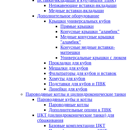
Вставки-вкладыши в куб (аналог ПВК)
Нержавеющие вставки-вкладыши
Медные вставки-вкладыши
Дополнительное оборудование
Крышки универсальных кубов
Прямые крышки
Конусные крышки "аламбик"
Медные конусные крышки
"аламбик"
Конусные медные вставки-
матрешки
Универсальные крышки с люком
Прокладки для кубов
Мешалки для кубов
Фильтраторы для кубов и вставок
Хомуты для кубов
Подставки для кубов и ПВК
Линейки для кубов
Пароводяные котлы и цилиндроконические танки
Пароводяные кубы и котлы
Пароводяные котлы
Дополнительные опции к ПВК
ЦКТ (цилиндроконические танки) для
сбраживания
Базовые комплектации ЦКТ