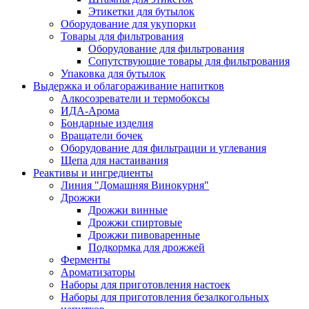
Этикетки для бутылок
Оборудование для укупорки
Товары для фильтрования
Оборудование для фильтрования
Сопутствующие товары для фильтрования
Упаковка для бутылок
Выдержка и облагораживание напитков
Алкосозреватели и термобоксы
ИДА-Арома
Бондарные изделия
Вращатели бочек
Оборудование для фильтрации и углевания
Щепа для настаивания
Реактивы и ингредиенты
Линия "Домашняя Винокурня"
Дрожжи
Дрожжи винные
Дрожжи спиртовые
Дрожжи пивоваренные
Подкормка для дрожжей
Ферменты
Ароматизаторы
Наборы для приготовления настоек
Наборы для приготовления безалкогольных