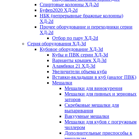
Спиртовые колонны ХД-2d
Буфер2020 ХД-2d
НБК (непрерывные бражные колонны)
ХД-2d
Прочее оборудование и переходники серии
ХД-2d
Отбор по пару ХД-2d
Серия оборудования ХД-3d
Кубовое оборудование ХД-3d
Кубы и ПВК серии ХД-3d
Варианты крышек ХД-3d
Аламбики 21 ХД-3d
Увеличители объема куба
Вставки-вкладыши в куб (аналог ПВК)
Мешалки
Мешалки для винокурения
Мешалки для пивных и зерновых
заторов
Скребковые мешалки для
выпаривания
Вакуумные мешалки
Мешалки для кубов с погружным
чиллером
Дополнительные приспособы к
мешалкам