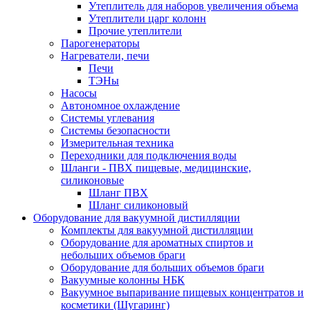
Утеплитель для наборов увеличения объема
Утеплители царг колонн
Прочие утеплители
Парогенераторы
Нагреватели, печи
Печи
ТЭНы
Насосы
Автономное охлаждение
Системы углевания
Системы безопасности
Измерительная техника
Переходники для подключения воды
Шланги - ПВХ пищевые, медицинские,
силиконовые
Шланг ПВХ
Шланг силиконовый
Оборудование для вакуумной дистилляции
Комплекты для вакуумной дистилляции
Оборудование для ароматных спиртов и
небольших объемов браги
Оборудование для больших объемов браги
Вакуумные колонны НБК
Вакуумное выпаривание пищевых концентратов и
косметики (Шугаринг)