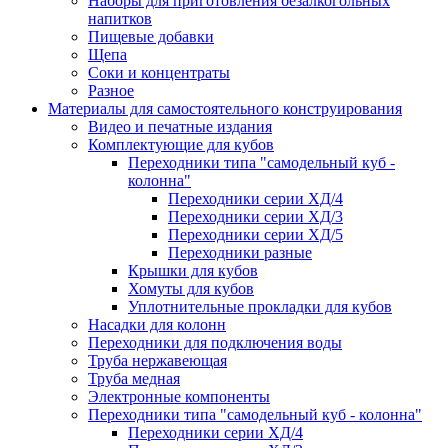
Наборы для приготовления безалкогольных
напитков
Пищевые добавки
Щепа
Соки и концентраты
Разное
Материалы для самостоятельного конструирования
Видео и печатные издания
Комплектующие для кубов
Переходники типа "самодельный куб -
колонна"
Переходники серии ХД/4
Переходники серии ХД/3
Переходники серии ХД/5
Переходники разные
Крышки для кубов
Хомуты для кубов
Уплотнительные прокладки для кубов
Насадки для колонн
Переходники для подключения воды
Труба нержавеющая
Труба медная
Электронные компоненты
Переходники типа "самодельный куб - колонна"
Переходники серии ХД/4