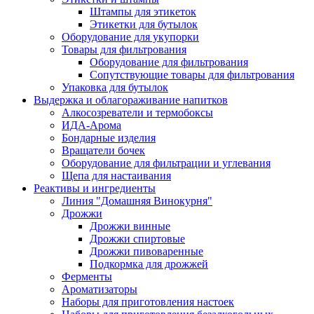
Штампы для этикеток
Этикетки для бутылок
Оборудование для укупорки
Товары для фильтрования
Оборудование для фильтрования
Сопутствующие товары для фильтрования
Упаковка для бутылок
Выдержка и облагораживание напитков
Алкосозреватели и термобоксы
ИДА-Арома
Бондарные изделия
Вращатели бочек
Оборудование для фильтрации и углевания
Щепа для настаивания
Реактивы и ингредиенты
Линия "Домашняя Винокурня"
Дрожжи
Дрожжи винные
Дрожжи спиртовые
Дрожжи пивоваренные
Подкормка для дрожжей
Ферменты
Ароматизаторы
Наборы для приготовления настоек