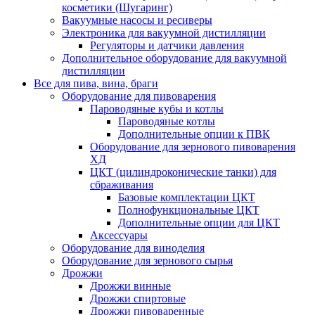
косметики (Шугаринг)
Вакуумные насосы и ресиверы
Электроника для вакуумной дистилляции
Регуляторы и датчики давления
Дополнительное оборудование для вакуумной
дистилляции
Все для пива, вина, браги
Оборудование для пивоварения
Пароводяные кубы и котлы
Пароводяные котлы
Дополнительные опции к ПВК
Оборудование для зернового пивоварения
ХД
ЦКТ (цилиндроконические танки) для
сбраживания
Базовые комплектации ЦКТ
Полнофункциональные ЦКТ
Дополнительные опции для ЦКТ
Аксессуары
Оборудование для виноделия
Оборудование для зернового сырья
Дрожжи
Дрожжи винные
Дрожжи спиртовые
Дрожжи пивоваренные