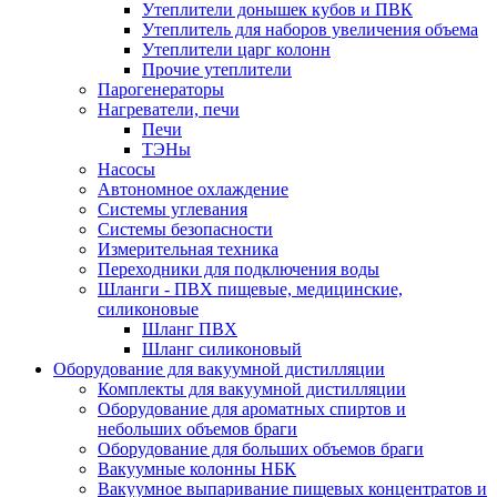
Утеплители донышек кубов и ПВК
Утеплитель для наборов увеличения объема
Утеплители царг колонн
Прочие утеплители
Парогенераторы
Нагреватели, печи
Печи
ТЭНы
Насосы
Автономное охлаждение
Системы углевания
Системы безопасности
Измерительная техника
Переходники для подключения воды
Шланги - ПВХ пищевые, медицинские,
силиконовые
Шланг ПВХ
Шланг силиконовый
Оборудование для вакуумной дистилляции
Комплекты для вакуумной дистилляции
Оборудование для ароматных спиртов и
небольших объемов браги
Оборудование для больших объемов браги
Вакуумные колонны НБК
Вакуумное выпаривание пищевых концентратов и