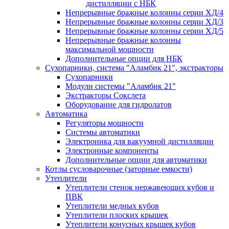
дистилляции с НБК
Непрерывные бражные колонны серии ХД/4
Непрерывные бражные колонны серии ХД/3
Непрерывные бражные колонны серии ХД/5
Непрерывные бражные колонны
максимальной мощности
Дополнительные опции для НБК
Сухопарники, система "Аламбик 21", экстракторы
Сухопарники
Модули системы "Аламбик 21"
Экстракторы Сокслета
Оборудование для гидролатов
Автоматика
Регуляторы мощности
Системы автоматики
Электроника для вакуумной дистилляции
Электронные компоненты
Дополнительные опции для автоматики
Котлы сусловарочные (заторные емкости)
Утеплители
Утеплители стенок нержавеющих кубов и
ПВК
Утеплители медных кубов
Утеплители плоских крышек
Утеплители конусных крышек кубов