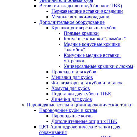
Увеличители объема куба
Вставки-вкладыши в куб (аналог ПВК)
Нержавеющие вставки-вкладыши
Медные вставки-вкладыши
Дополнительное оборудование
Крышки универсальных кубов
Прямые крышки
Конусные крышки "аламбик"
Медные конусные крышки
"аламбик"
Конусные медные вставки-
матрешки
Универсальные крышки с люком
Прокладки для кубов
Мешалки для кубов
Фильтраторы для кубов и вставок
Хомуты для кубов
Подставки для кубов и ПВК
Линейки для кубов
Пароводяные котлы и цилиндроконические танки
Пароводяные кубы и котлы
Пароводяные котлы
Дополнительные опции к ПВК
ЦКТ (цилиндроконические танки) для
сбраживания