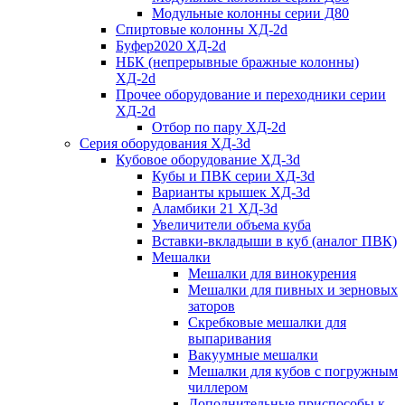
Модульные колонны серии Д80
Спиртовые колонны ХД-2d
Буфер2020 ХД-2d
НБК (непрерывные бражные колонны)
ХД-2d
Прочее оборудование и переходники серии
ХД-2d
Отбор по пару ХД-2d
Серия оборудования ХД-3d
Кубовое оборудование ХД-3d
Кубы и ПВК серии ХД-3d
Варианты крышек ХД-3d
Аламбики 21 ХД-3d
Увеличители объема куба
Вставки-вкладыши в куб (аналог ПВК)
Мешалки
Мешалки для винокурения
Мешалки для пивных и зерновых
заторов
Скребковые мешалки для
выпаривания
Вакуумные мешалки
Мешалки для кубов с погружным
чиллером
Дополнительные приспособы к