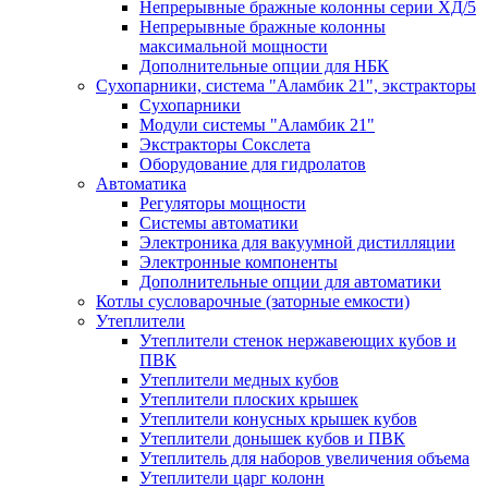
Непрерывные бражные колонны серии ХД/5
Непрерывные бражные колонны
максимальной мощности
Дополнительные опции для НБК
Сухопарники, система "Аламбик 21", экстракторы
Сухопарники
Модули системы "Аламбик 21"
Экстракторы Сокслета
Оборудование для гидролатов
Автоматика
Регуляторы мощности
Системы автоматики
Электроника для вакуумной дистилляции
Электронные компоненты
Дополнительные опции для автоматики
Котлы сусловарочные (заторные емкости)
Утеплители
Утеплители стенок нержавеющих кубов и
ПВК
Утеплители медных кубов
Утеплители плоских крышек
Утеплители конусных крышек кубов
Утеплители донышек кубов и ПВК
Утеплитель для наборов увеличения объема
Утеплители царг колонн