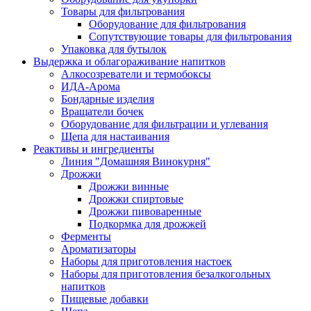
Товары для фильтрования
Оборудование для фильтрования
Сопутствующие товары для фильтрования
Упаковка для бутылок
Выдержка и облагораживание напитков
Алкосозреватели и термобоксы
ИДА-Арома
Бондарные изделия
Вращатели бочек
Оборудование для фильтрации и углевания
Щепа для настаивания
Реактивы и ингредиенты
Линия "Домашняя Винокурня"
Дрожжи
Дрожжи винные
Дрожжи спиртовые
Дрожжи пивоваренные
Подкормка для дрожжей
Ферменты
Ароматизаторы
Наборы для приготовления настоек
Наборы для приготовления безалкогольных
напитков
Пищевые добавки