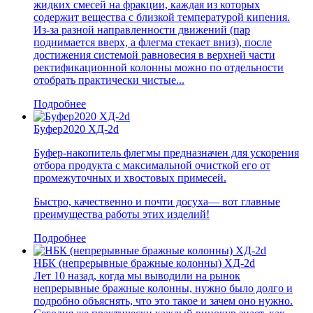
жидких смесей на фракции, каждая из которых
содержит вещества с близкой температурой кипения.
Из-за разной направленности движений (пар
поднимается вверх, а флегма стекает вниз), после
достижения системой равновесия в верхней части
ректификационной колонны можно по отдельности
отобрать практически чистые...
Подробнее
Буфер2020 ХД-2d
Буфер-накопитель флегмы предназначен для ускорения
отбора продукта с максимальной очисткой его от
промежуточных и хвостовых примесей.
Быстро, качественно и почти досуха— вот главные
преимущества работы этих изделий!
Подробнее
НБК (непрерывные бражные колонны) ХД-2d
Лет 10 назад, когда мы выводили на рынок
непрерывные бражные колонны, нужно было долго и
подробно объяснять, что это такое и зачем оно нужно.