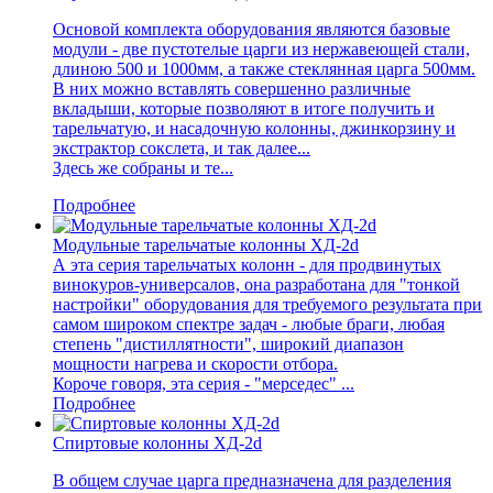
Основой комплекта оборудования являются базовые
модули - две пустотелые царги из нержавеющей стали,
длиною 500 и 1000мм, а также стеклянная царга 500мм.
В них можно вставлять совершенно различные
вкладыши, которые позволяют в итоге получить и
тарельчатую, и насадочную колонны, джинкорзину и
экстрактор сокслета, и так далее...
Здесь же собраны и те...
Подробнее
Модульные тарельчатые колонны ХД-2d
А эта серия тарельчатых колонн - для продвинутых
винокуров-универсалов, она разработана для "тонкой
настройки" оборудования для требуемого результата при
самом широком спектре задач - любые браги, любая
степень "дистиллятности", широкий диапазон
мощности нагрева и скорости отбора.
Короче говоря, эта серия - "мерседес" ...
Подробнее
Спиртовые колонны ХД-2d
В общем случае царга предназначена для разделения