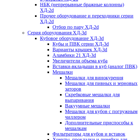
НБК (непрерывные бражные колонны)
ХД-2d
Прочее оборудование и переходники серии
ХД-2d
Отбор по пару ХД-2d
Серия оборудования ХД-3d
Кубовое оборудование ХД-3d
Кубы и ПВК серии ХД-3d
Варианты крышек ХД-3d
Аламбики 21 ХД-3d
Увеличители объема куба
Вставки-вкладыши в куб (аналог ПВК)
Мешалки
Мешалки для винокурения
Мешалки для пивных и зерновых
заторов
Скребковые мешалки для
выпаривания
Вакуумные мешалки
Мешалки для кубов с погружным
чиллером
Дополнительные приспособы к
мешалкам
Фильтраторы для кубов и вставок
Хомуты, прокладки и линейки для