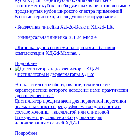
Кубы ХД-2d - серия кубов охватывающая весь
ассортимент кубов : от бюджетных вариантов до самых
продвинутых кубов широкого спектра применений.
В состав серии входит следующее оборудования:
- Бюджетная линейка ХД-2d-Basic и ХД-2d- Lite
- Универсальная линейка ХД-2d Middle
- Линейка кубов со всеми наворотами в базовой
комплектации ХД-2d-Maxima...
Подробнее
Дистилляторы и дефлегматоры ХД-2d
Это классическое оборудование, технические
характеристики которого доведены нами практически
"до совершенства"
Дистиллятор предназначен для первичной перегонки
бражки на спирт-сырец, дефлегматор для работы в
составе колонны, тарельчатой или спиртовой.
В разделе представлено оборудование для
использования с серией ХД-2d
Подробнее