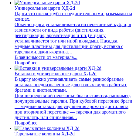
Универсальные царги ХД-2d
Царга это полая труба с соединительными разьемами на
концах.
Обычно царга устанавливается на перегонный куб; и, в
зависимости от вида работы (дистилляция,
ректификация, ароматизация и т.п.) в царгу
устанавливается тот или иной вкладыш. Насадка,
медные пластины для дистилляции браги, вставка с
тарелками, джин-корзина…
В зависимости от материала...
Подробнее
Вставки в универсальные царги ХД-2d
В царгу можно устанавливать самые разнообразные
вставки, предназначенные для разных видов работы с
брагами и дистиллятами.
При непрерывной перегонке браги ставятся, например,
полупровальные тарелки. При кубовой перегонке браги
— медные вставки для улучшения аромата дистиллята,
при вторичной перегонке — тарелки для ароматного
дистиллята, или спиральная...
Подробнее
Тарельчатые колонны ХД-2d