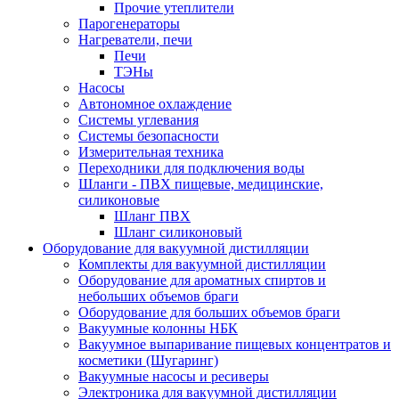
Прочие утеплители
Парогенераторы
Нагреватели, печи
Печи
ТЭНы
Насосы
Автономное охлаждение
Системы углевания
Системы безопасности
Измерительная техника
Переходники для подключения воды
Шланги - ПВХ пищевые, медицинские,
силиконовые
Шланг ПВХ
Шланг силиконовый
Оборудование для вакуумной дистилляции
Комплекты для вакуумной дистилляции
Оборудование для ароматных спиртов и
небольших объемов браги
Оборудование для больших объемов браги
Вакуумные колонны НБК
Вакуумное выпаривание пищевых концентратов и
косметики (Шугаринг)
Вакуумные насосы и ресиверы
Электроника для вакуумной дистилляции