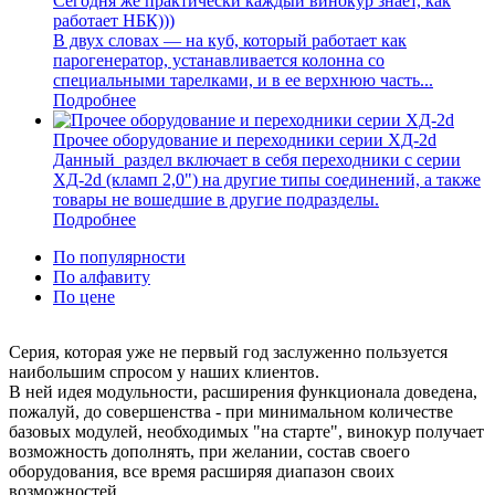
Сегодня же практически каждый винокур знает, как
работает НБК)))
В двух словах — на куб, который работает как
парогенератор, устанавливается колонна со
специальными тарелками, и в ее верхнюю часть...
Подробнее
Прочее оборудование и переходники серии ХД-2d
Данный раздел включает в себя переходники с серии
ХД-2d (кламп 2,0") на другие типы соединений, а также
товары не вошедшие в другие подразделы.
Подробнее
По популярности
По алфавиту
По цене
Серия, которая уже не первый год заслуженно пользуется
наибольшим спросом у наших клиентов.
В ней идея модульности, расширения функционала доведена,
пожалуй, до совершенства - при минимальном количестве
базовых модулей, необходимых "на старте", винокур получает
возможность дополнять, при желании, состав своего
оборудования, все время расширяя диапазон своих
возможностей.