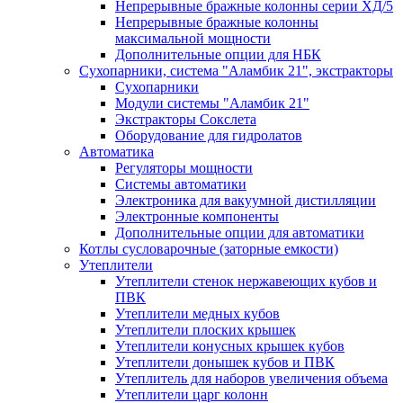
Непрерывные бражные колонны серии ХД/5
Непрерывные бражные колонны
максимальной мощности
Дополнительные опции для НБК
Сухопарники, система "Аламбик 21", экстракторы
Сухопарники
Модули системы "Аламбик 21"
Экстракторы Сокслета
Оборудование для гидролатов
Автоматика
Регуляторы мощности
Системы автоматики
Электроника для вакуумной дистилляции
Электронные компоненты
Дополнительные опции для автоматики
Котлы сусловарочные (заторные емкости)
Утеплители
Утеплители стенок нержавеющих кубов и
ПВК
Утеплители медных кубов
Утеплители плоских крышек
Утеплители конусных крышек кубов
Утеплители донышек кубов и ПВК
Утеплитель для наборов увеличения объема
Утеплители царг колонн