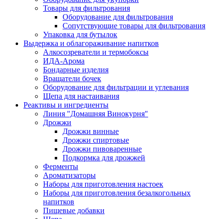
Товары для фильтрования
Оборудование для фильтрования
Сопутствующие товары для фильтрования
Упаковка для бутылок
Выдержка и облагораживание напитков
Алкосозреватели и термобоксы
ИДА-Арома
Бондарные изделия
Вращатели бочек
Оборудование для фильтрации и углевания
Щепа для настаивания
Реактивы и ингредиенты
Линия "Домашняя Винокурня"
Дрожжи
Дрожжи винные
Дрожжи спиртовые
Дрожжи пивоваренные
Подкормка для дрожжей
Ферменты
Ароматизаторы
Наборы для приготовления настоек
Наборы для приготовления безалкогольных
напитков
Пищевые добавки