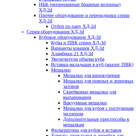
НБК (непрерывные бражные колонны)
ХД-2d
Прочее оборудование и переходники серии
ХД-2d
Отбор по пару ХД-2d
Серия оборудования ХД-3d
Кубовое оборудование ХД-3d
Кубы и ПВК серии ХД-3d
Варианты крышек ХД-3d
Аламбики 21 ХД-3d
Увеличители объема куба
Вставки-вкладыши в куб (аналог ПВК)
Мешалки
Мешалки для винокурения
Мешалки для пивных и зерновых
заторов
Скребковые мешалки для
выпаривания
Вакуумные мешалки
Мешалки для кубов с погружным
чиллером
Дополнительные приспособы к
мешалкам
Фильтраторы для кубов и вставок
Хомуты, прокладки и линейки для