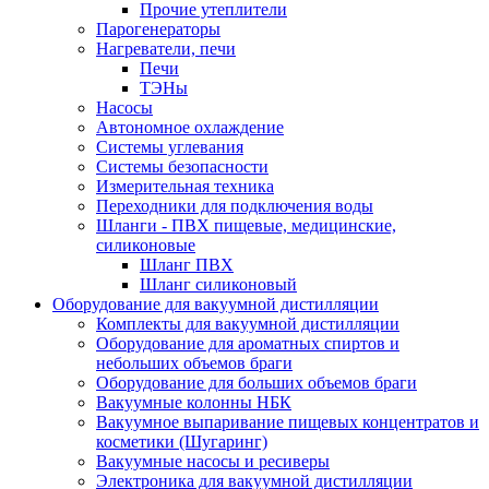
Прочие утеплители
Парогенераторы
Нагреватели, печи
Печи
ТЭНы
Насосы
Автономное охлаждение
Системы углевания
Системы безопасности
Измерительная техника
Переходники для подключения воды
Шланги - ПВХ пищевые, медицинские,
силиконовые
Шланг ПВХ
Шланг силиконовый
Оборудование для вакуумной дистилляции
Комплекты для вакуумной дистилляции
Оборудование для ароматных спиртов и
небольших объемов браги
Оборудование для больших объемов браги
Вакуумные колонны НБК
Вакуумное выпаривание пищевых концентратов и
косметики (Шугаринг)
Вакуумные насосы и ресиверы
Электроника для вакуумной дистилляции