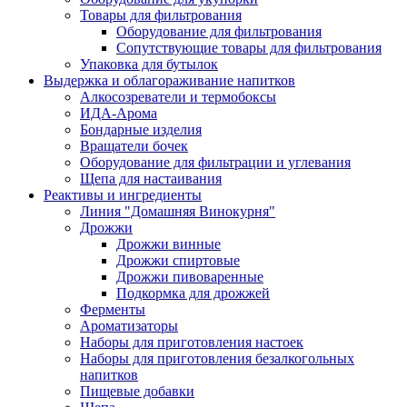
Товары для фильтрования
Оборудование для фильтрования
Сопутствующие товары для фильтрования
Упаковка для бутылок
Выдержка и облагораживание напитков
Алкосозреватели и термобоксы
ИДА-Арома
Бондарные изделия
Вращатели бочек
Оборудование для фильтрации и углевания
Щепа для настаивания
Реактивы и ингредиенты
Линия "Домашняя Винокурня"
Дрожжи
Дрожжи винные
Дрожжи спиртовые
Дрожжи пивоваренные
Подкормка для дрожжей
Ферменты
Ароматизаторы
Наборы для приготовления настоек
Наборы для приготовления безалкогольных
напитков
Пищевые добавки