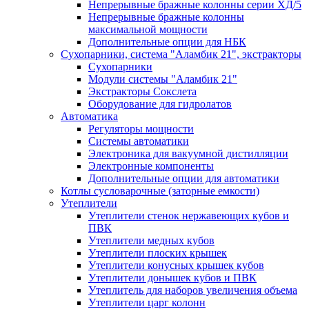
Непрерывные бражные колонны серии ХД/5
Непрерывные бражные колонны
максимальной мощности
Дополнительные опции для НБК
Сухопарники, система "Аламбик 21", экстракторы
Сухопарники
Модули системы "Аламбик 21"
Экстракторы Сокслета
Оборудование для гидролатов
Автоматика
Регуляторы мощности
Системы автоматики
Электроника для вакуумной дистилляции
Электронные компоненты
Дополнительные опции для автоматики
Котлы сусловарочные (заторные емкости)
Утеплители
Утеплители стенок нержавеющих кубов и
ПВК
Утеплители медных кубов
Утеплители плоских крышек
Утеплители конусных крышек кубов
Утеплители донышек кубов и ПВК
Утеплитель для наборов увеличения объема
Утеплители царг колонн