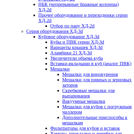
НБК (непрерывные бражные колонны)
ХД-2d
Прочее оборудование и переходники серии
ХД-2d
Отбор по пару ХД-2d
Серия оборудования ХД-3d
Кубовое оборудование ХД-3d
Кубы и ПВК серии ХД-3d
Варианты крышек ХД-3d
Аламбики 21 ХД-3d
Увеличители объема куба
Вставки-вкладыши в куб (аналог ПВК)
Мешалки
Мешалки для винокурения
Мешалки для пивных и зерновых
заторов
Скребковые мешалки для
выпаривания
Вакуумные мешалки
Мешалки для кубов с погружным
чиллером
Дополнительные приспособы к
мешалкам
Фильтраторы для кубов и вставок
Хомуты, прокладки и линейки для