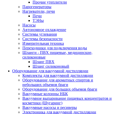
Прочие утеплители
Парогенераторы
Нагреватели, печи
Печи
ТЭНы
Насосы
Автономное охлаждение
Системы углевания
Системы безопасности
Измерительная техника
Переходники для подключения воды
Шланги - ПВХ пищевые, медицинские,
силиконовые
Шланг ПВХ
Шланг силиконовый
Оборудование для вакуумной дистилляции
Комплекты для вакуумной дистилляции
Оборудование для ароматных спиртов и
небольших объемов браги
Оборудование для больших объемов браги
Вакуумные колонны НБК
Вакуумное выпаривание пищевых концентратов и
косметики (Шугаринг)
Вакуумные насосы и ресиверы
Электроника для вакуумной дистилляции