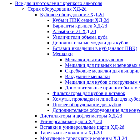
Все для изготовления крепкого алкоголя
Серия оборудования ХД-2d
Кубовое оборудование ХД-2d
Кубы и ПВК серии ХД-2d
Варианты крышек ХД-2d
Аламбики 21 ХД-2d
Увеличители объема куба
Дополнительные модули для кубов
Вставки-вкладыши в куб (аналог ПВК)
Мешалки
Мешалки для винокурения
Мешалки для пивных и зерновых 
Скребковые мешалки для выпарив
Вакуумные мешалки
Мешалки для кубов с погружным 
Дополнительные приспособы к м
Фильтраторы для кубов и вставок
Хомуты, прокладки и линейки для кубо
Прочее оборудование для кубов
Дополнительное оборудование для конус
Дистилляторы и дефлегматоры ХД-2d
Универсальные царги ХД-2d
Вставки в универсальные царги ХД-2d
Тарельчатые колонны ХД-2d
Модульные тарельчатые колонны ХД-2d