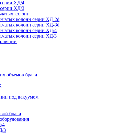
 серии ХД/4
 серии ХД/3
ьчатых колонн
ьчатых колонн серии ХД-2d
ьчатых колонн серии ХД-3d
ьчатых колонн серии ХД/4
ьчатых колонн серии ХД/3
тилляции
их объемов браги
К
ании под вакуумом
овой браги
 оборудования
/4
Д/3