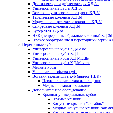
Дистилляторы и дефлегматоры ХД-3d
Универсальные царги ХД-3d
Вставки в универсальные царги ХД-3d
Тарельчатые колонны ХД-3d
Модульные тарельчатые колонны ХД-3d
Спиртовые колонны ХД-3d
Буфер2020 ХД-3d
НБК (непрерывные бражные колонны) ХД-3d
Прочее оборудование и переходники серии Х
Перегонные кубы
Универсальные кубы ХД-Basic
Универсальные кубы ХД-Lite
Универсальные кубы ХД-Middle
Универсальные кубы ХД-Maxima
Медные кубы
Увеличители объема куба
Вставки-вкладыши в куб (аналог ПВК)
Нержавеющие вставки-вкладыши
Медные вставки-вкладыши
Дополнительное оборудование
Крышки универсальных кубов
Прямые крышки
Конусные крышки "аламбик"
Медные конусные крышки "аламб
Конусные медные вставки-матреш