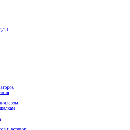
Д-2d
заторов
ания
чиллером
ешалкам
в
ов и вставок