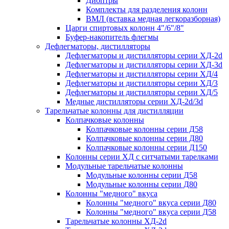
Диоптры
Комплекты для разделения колонн
ВМЛ (вставка медная легкоразборная)
Царги спиртовых колонн 4"/6"/8"
Буфер-накопитель флегмы
Дефлегматоры, дистилляторы
Дефлегматоры и дистилляторы серии ХД-2d
Дефлегматоры и дистилляторы серии ХД-3d
Дефлегматоры и дистилляторы серии ХД/4
Дефлегматоры и дистилляторы серии ХД/3
Дефлегматоры и дистилляторы серии ХД/5
Медные дистилляторы серии ХД-2d/3d
Тарельчатые колонны для дистилляции
Колпачковые колонны
Колпачковые колонны серии Д58
Колпачковые колонны серии Д80
Колпачковые колонны серии Д150
Колонны серии ХД с ситчатыми тарелками
Модульные тарельчатые колонны
Модульные колонны серии Д58
Модульные колонны серии Д80
Колонны "медного" вкуса
Колонны "медного" вкуса серии Д80
Колонны "медного" вкуса серии Д58
Тарельчатые колонны ХД-2d