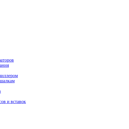
заторов
ания
чиллером
ешалкам
в
ов и вставок