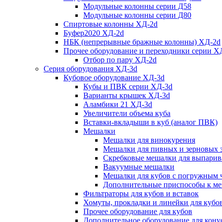
Модульные колонны серии Д58
Модульные колонны серии Д80
Спиртовые колонны ХД-2d
Буфер2020 ХД-2d
НБК (непрерывные бражные колонны) ХД-2d
Прочее оборудование и переходники серии Х
Отбор по пару ХД-2d
Серия оборудования ХД-3d
Кубовое оборудование ХД-3d
Кубы и ПВК серии ХД-3d
Варианты крышек ХД-3d
Аламбики 21 ХД-3d
Увеличители объема куба
Вставки-вкладыши в куб (аналог ПВК)
Мешалки
Мешалки для винокурения
Мешалки для пивных и зерновых 
Скребковые мешалки для выпарив
Вакуумные мешалки
Мешалки для кубов с погружным 
Дополнительные приспособы к м
Фильтраторы для кубов и вставок
Хомуты, прокладки и линейки для кубо
Прочее оборудование для кубов
Дополнительное оборудование для конус