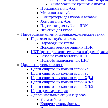
Универсальные крышки с люком
Прокладки для кубов
Мешалки для кубов
Фильтраторы для кубов и вставок
Хомуты для кубов
Подставки для кубов и ПВК
Линейки для кубов
Пароводяные котлы и цилиндроконические танки
Пароводяные кубы и котлы
Пароводяные котлы
Дополнительные опции к ПВК
ЦКТ (цилиндроконические танки) для сбражи
Базовые комплектации ЦКТ
Полнофункциональные ЦКТ
Царги спиртовых колонн
Царги спиртовых колонн серии 2d
Царги спиртовых колонн серии 3d
Царги спиртовых колонн серии ХД/4
Царги спиртовых колонн серии ХД/3
Царги спиртовых колонн серии ХД/5
Царги для эмульгации
Дополнительные опции к царгам
Узлы отбора
Концентраторы флегмы