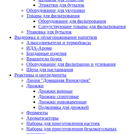
Этикетки для бутылок
Оборудование для укупорки
Товары для фильтрования
Оборудование для фильтрования
Сопутствующие товары для фильтрования
Упаковка для бутылок
Выдержка и облагораживание напитков
Алкосозреватели и термобоксы
ИДА-Арома
Бондарные изделия
Вращатели бочек
Оборудование для фильтрации и углевания
Щепа для настаивания
Реактивы и ингредиенты
Линия "Домашняя Винокурня"
Дрожжи
Дрожжи винные
Дрожжи спиртовые
Дрожжи пивоваренные
Подкормка для дрожжей
Ферменты
Ароматизаторы
Наборы для приготовления настоек
Наборы для приготовления безалкогольных