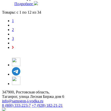
Подробнее
Товары: с
1
по
12
из 34
1
2
3
347900, Ростовская область,
Таганрог, улица Лесная Биржа дом 6
info@samogon-i-vodka.ru
8 (800) 333-223-7
+7 (928) 182-21-21