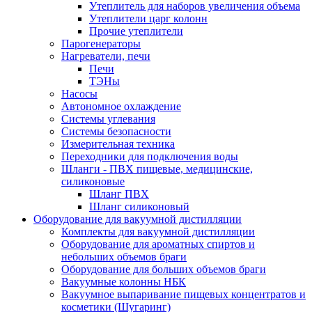
Утеплитель для наборов увеличения объема
Утеплители царг колонн
Прочие утеплители
Парогенераторы
Нагреватели, печи
Печи
ТЭНы
Насосы
Автономное охлаждение
Системы углевания
Системы безопасности
Измерительная техника
Переходники для подключения воды
Шланги - ПВХ пищевые, медицинские,
силиконовые
Шланг ПВХ
Шланг силиконовый
Оборудование для вакуумной дистилляции
Комплекты для вакуумной дистилляции
Оборудование для ароматных спиртов и
небольших объемов браги
Оборудование для больших объемов браги
Вакуумные колонны НБК
Вакуумное выпаривание пищевых концентратов и
косметики (Шугаринг)