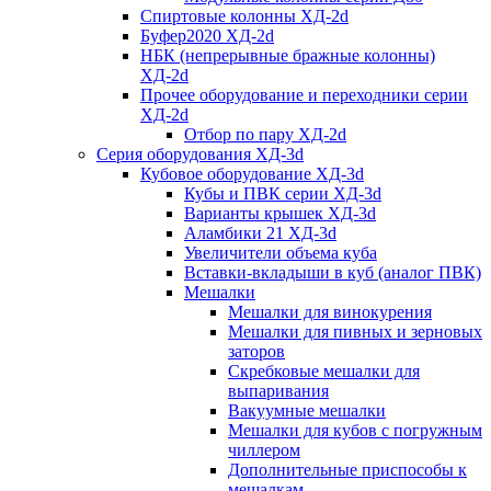
Спиртовые колонны ХД-2d
Буфер2020 ХД-2d
НБК (непрерывные бражные колонны)
ХД-2d
Прочее оборудование и переходники серии
ХД-2d
Отбор по пару ХД-2d
Серия оборудования ХД-3d
Кубовое оборудование ХД-3d
Кубы и ПВК серии ХД-3d
Варианты крышек ХД-3d
Аламбики 21 ХД-3d
Увеличители объема куба
Вставки-вкладыши в куб (аналог ПВК)
Мешалки
Мешалки для винокурения
Мешалки для пивных и зерновых
заторов
Скребковые мешалки для
выпаривания
Вакуумные мешалки
Мешалки для кубов с погружным
чиллером
Дополнительные приспособы к
мешалкам