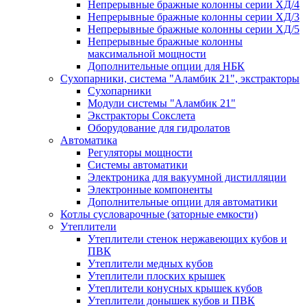
Непрерывные бражные колонны серии ХД/4
Непрерывные бражные колонны серии ХД/3
Непрерывные бражные колонны серии ХД/5
Непрерывные бражные колонны
максимальной мощности
Дополнительные опции для НБК
Сухопарники, система "Аламбик 21", экстракторы
Сухопарники
Модули системы "Аламбик 21"
Экстракторы Сокслета
Оборудование для гидролатов
Автоматика
Регуляторы мощности
Системы автоматики
Электроника для вакуумной дистилляции
Электронные компоненты
Дополнительные опции для автоматики
Котлы сусловарочные (заторные емкости)
Утеплители
Утеплители стенок нержавеющих кубов и
ПВК
Утеплители медных кубов
Утеплители плоских крышек
Утеплители конусных крышек кубов
Утеплители донышек кубов и ПВК