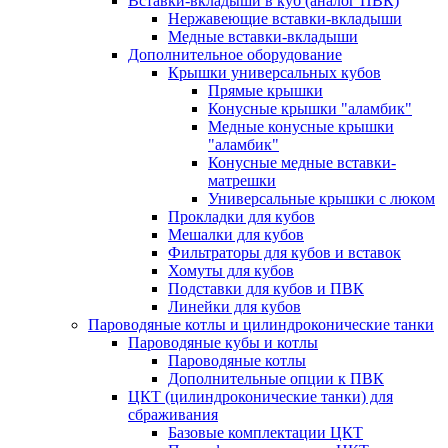
Вставки-вкладыши в куб (аналог ПВК)
Нержавеющие вставки-вкладыши
Медные вставки-вкладыши
Дополнительное оборудование
Крышки универсальных кубов
Прямые крышки
Конусные крышки "аламбик"
Медные конусные крышки
"аламбик"
Конусные медные вставки-
матрешки
Универсальные крышки с люком
Прокладки для кубов
Мешалки для кубов
Фильтраторы для кубов и вставок
Хомуты для кубов
Подставки для кубов и ПВК
Линейки для кубов
Пароводяные котлы и цилиндроконические танки
Пароводяные кубы и котлы
Пароводяные котлы
Дополнительные опции к ПВК
ЦКТ (цилиндроконические танки) для
сбраживания
Базовые комплектации ЦКТ