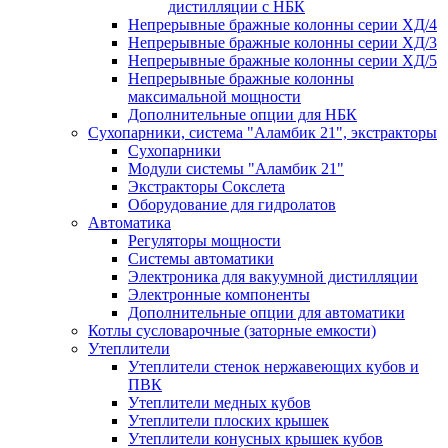
дистилляции с НБК
Непрерывные бражные колонны серии ХД/4
Непрерывные бражные колонны серии ХД/3
Непрерывные бражные колонны серии ХД/5
Непрерывные бражные колонны
максимальной мощности
Дополнительные опции для НБК
Сухопарники, система "Аламбик 21", экстракторы
Сухопарники
Модули системы "Аламбик 21"
Экстракторы Сокслета
Оборудование для гидролатов
Автоматика
Регуляторы мощности
Системы автоматики
Электроника для вакуумной дистилляции
Электронные компоненты
Дополнительные опции для автоматики
Котлы сусловарочные (заторные емкости)
Утеплители
Утеплители стенок нержавеющих кубов и
ПВК
Утеплители медных кубов
Утеплители плоских крышек
Утеплители конусных крышек кубов