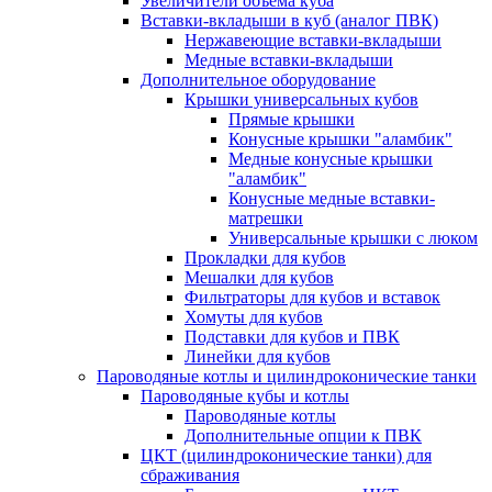
Увеличители объема куба
Вставки-вкладыши в куб (аналог ПВК)
Нержавеющие вставки-вкладыши
Медные вставки-вкладыши
Дополнительное оборудование
Крышки универсальных кубов
Прямые крышки
Конусные крышки "аламбик"
Медные конусные крышки
"аламбик"
Конусные медные вставки-
матрешки
Универсальные крышки с люком
Прокладки для кубов
Мешалки для кубов
Фильтраторы для кубов и вставок
Хомуты для кубов
Подставки для кубов и ПВК
Линейки для кубов
Пароводяные котлы и цилиндроконические танки
Пароводяные кубы и котлы
Пароводяные котлы
Дополнительные опции к ПВК
ЦКТ (цилиндроконические танки) для
сбраживания