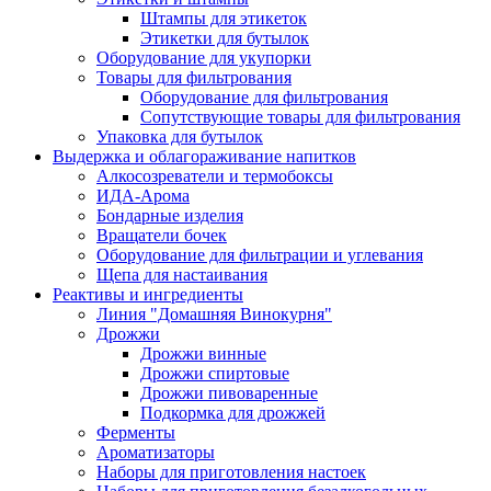
Штампы для этикеток
Этикетки для бутылок
Оборудование для укупорки
Товары для фильтрования
Оборудование для фильтрования
Сопутствующие товары для фильтрования
Упаковка для бутылок
Выдержка и облагораживание напитков
Алкосозреватели и термобоксы
ИДА-Арома
Бондарные изделия
Вращатели бочек
Оборудование для фильтрации и углевания
Щепа для настаивания
Реактивы и ингредиенты
Линия "Домашняя Винокурня"
Дрожжи
Дрожжи винные
Дрожжи спиртовые
Дрожжи пивоваренные
Подкормка для дрожжей
Ферменты
Ароматизаторы
Наборы для приготовления настоек