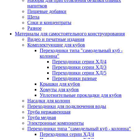
Наборы для приготовления безалкогольных
напитков
Пищевые добавки
Щепа
Соки и концентраты
Разное
Материалы для самостоятельного конструирования
Видео и печатные издания
Комплектующие для кубов
Переходники типа "самодельный куб -
колонна"
Переходники серии ХД/4
Переходники серии ХД/3
Переходники серии ХД/5
Переходники разные
Крышки для кубов
Хомуты для кубов
Уплотнительные прокладки для кубов
Насадки для колонн
Переходники для подключения воды
Труба нержавеющая
Труба медная
Электронные компоненты
Переходники типа "самодельный куб - колонна"
Переходники серии ХД/4