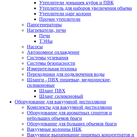
Утеплители донышек кубов и ПВК
Утеплитель для наборов увеличения объема
Утеплители царг колонн
Прочие утеплители
Парогенераторы
Нагреватели, печи
Печи
ТЭНы
Насосы
Автономное охлаждение
Системы углевания
Системы безопасности
Измерительная техника
Переходники для подключения воды
Шланги - ПВХ пищевые, медицинские,
силиконовые
Шланг ПВХ
Шланг силиконовый
Оборудование для вакуумной дистилляции
Комплекты для вакуумной дистилляции
Оборудование для ароматных спиртов и
небольших объемов браги
Оборудование для больших объемов браги
Вакуумные колонны НБК
Вакуумное выпаривание пищевых концентратов и