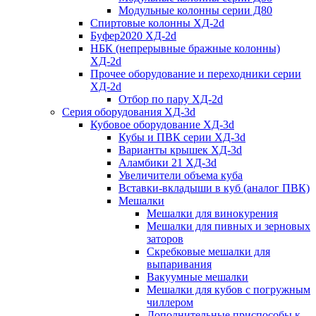
Модульные колонны серии Д80
Спиртовые колонны ХД-2d
Буфер2020 ХД-2d
НБК (непрерывные бражные колонны)
ХД-2d
Прочее оборудование и переходники серии
ХД-2d
Отбор по пару ХД-2d
Серия оборудования ХД-3d
Кубовое оборудование ХД-3d
Кубы и ПВК серии ХД-3d
Варианты крышек ХД-3d
Аламбики 21 ХД-3d
Увеличители объема куба
Вставки-вкладыши в куб (аналог ПВК)
Мешалки
Мешалки для винокурения
Мешалки для пивных и зерновых
заторов
Скребковые мешалки для
выпаривания
Вакуумные мешалки
Мешалки для кубов с погружным
чиллером
Дополнительные приспособы к