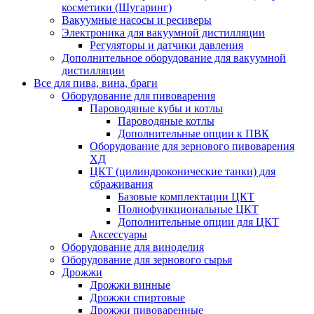
косметики (Шугаринг)
Вакуумные насосы и ресиверы
Электроника для вакуумной дистилляции
Регуляторы и датчики давления
Дополнительное оборудование для вакуумной
дистилляции
Все для пива, вина, браги
Оборудование для пивоварения
Пароводяные кубы и котлы
Пароводяные котлы
Дополнительные опции к ПВК
Оборудование для зернового пивоварения
ХД
ЦКТ (цилиндроконические танки) для
сбраживания
Базовые комплектации ЦКТ
Полнофункциональные ЦКТ
Дополнительные опции для ЦКТ
Аксессуары
Оборудование для виноделия
Оборудование для зернового сырья
Дрожжи
Дрожжи винные
Дрожжи спиртовые
Дрожжи пивоваренные