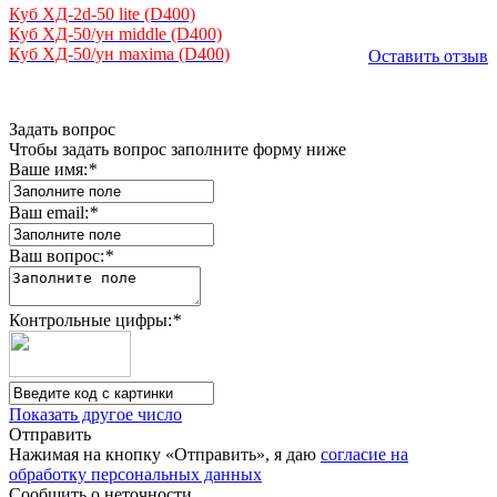
Куб ХД-2d-50 lite (D400)
Куб ХД-50/ун middle (D400)
Куб ХД-50/ун maxima (D400)
Оставить отзыв
Задать вопрос
Чтобы задать вопрос заполните форму ниже
Ваше имя:
*
Ваш email:
*
Ваш вопрос:
*
Контрольные цифры:
*
Показать другое число
Отправить
Нажимая на кнопку «Отправить», я даю
согласие на
обработку персональных данных
Сообщить о неточности