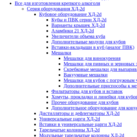
Все для изготовления крепкого алкоголя
Серия оборудования ХД-2d
Кубовое оборудование ХД-2d
Кубы и ПВК серии ХД-2d
Варианты крышек ХД-2d
Аламбики 21 ХД-2d
Увеличители объема куба
Дополнительные модули для кубов
Вставки-вкладыши в куб (аналог ПВК)
Мешалки
Мешалки для винокурения
Мешалки для пивных и зерновых 
Скребковые мешалки для выпарив
Вакуумные мешалки
Мешалки для кубов с погружным 
Дополнительные приспособы к м
Фильтраторы для кубов и вставок
Хомуты, прокладки и линейки для кубо
Прочее оборудование для кубов
Дополнительное оборудование для конус
Дистилляторы и дефлегматоры ХД-2d
Универсальные царги ХД-2d
Вставки в универсальные царги ХД-2d
Тарельчатые колонны ХД-2d
Модульные тарельчатые колонны ХД-2d