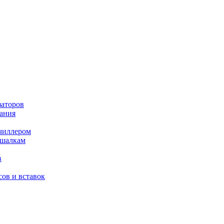
заторов
ания
чиллером
ешалкам
в
ов и вставок