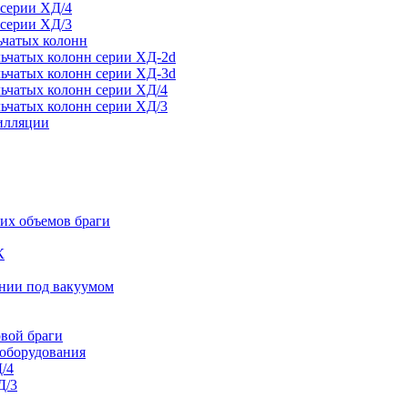
 серии ХД/4
 серии ХД/3
ьчатых колонн
ьчатых колонн серии ХД-2d
ьчатых колонн серии ХД-3d
ьчатых колонн серии ХД/4
ьчатых колонн серии ХД/3
тилляции
их объемов браги
К
ании под вакуумом
овой браги
 оборудования
/4
Д/3