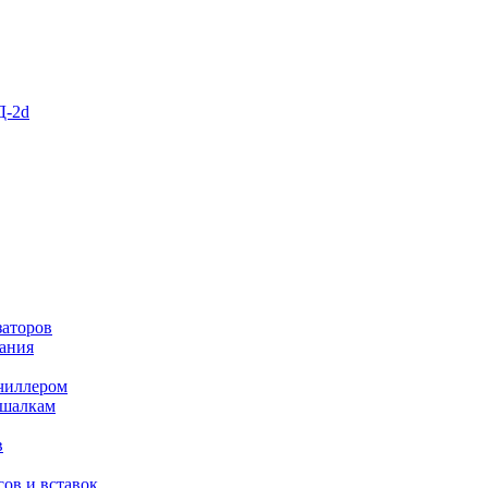
Д-2d
заторов
ания
чиллером
ешалкам
в
ов и вставок