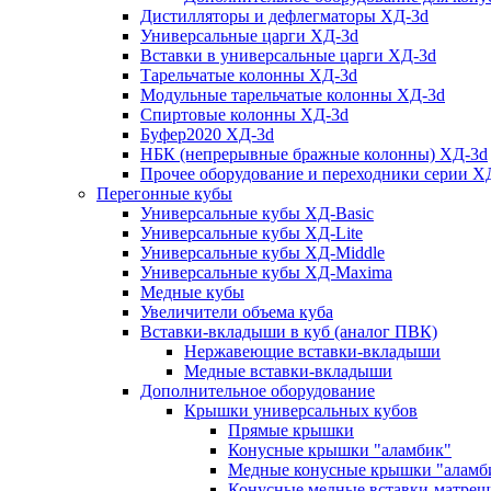
Дистилляторы и дефлегматоры ХД-3d
Универсальные царги ХД-3d
Вставки в универсальные царги ХД-3d
Тарельчатые колонны ХД-3d
Модульные тарельчатые колонны ХД-3d
Спиртовые колонны ХД-3d
Буфер2020 ХД-3d
НБК (непрерывные бражные колонны) ХД-3d
Прочее оборудование и переходники серии Х
Перегонные кубы
Универсальные кубы ХД-Basic
Универсальные кубы ХД-Lite
Универсальные кубы ХД-Middle
Универсальные кубы ХД-Maxima
Медные кубы
Увеличители объема куба
Вставки-вкладыши в куб (аналог ПВК)
Нержавеющие вставки-вкладыши
Медные вставки-вкладыши
Дополнительное оборудование
Крышки универсальных кубов
Прямые крышки
Конусные крышки "аламбик"
Медные конусные крышки "аламб
Конусные медные вставки-матреш