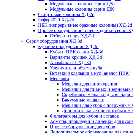
Модульные колонны серии Д58
Модульные колонны серии Д80
Спиртовые колонны ХД-2d
Буфер2020 ХД-2d
НБК (непрерывные бражные колонны) ХД-2d
Прочее оборудование и переходники серии Х
Отбор по пару ХД-2d
Серия оборудования ХД-3d
Кубовое оборудование ХД-3d
Кубы и ПВК серии ХД-3d
Варианты крышек ХД-3d
Аламбики 21 ХД-3d
Увеличители объема куба
Вставки-вкладыши в куб (аналог ПВК)
Мешалки
Мешалки для винокурения
Мешалки для пивных и зерновых 
Скребковые мешалки для выпарив
Вакуумные мешалки
Мешалки для кубов с погружным 
Дополнительные приспособы к м
Фильтраторы для кубов и вставок
Хомуты, прокладки и линейки для кубо
Прочее оборудование для кубов
Дополнительное оборудование для конус