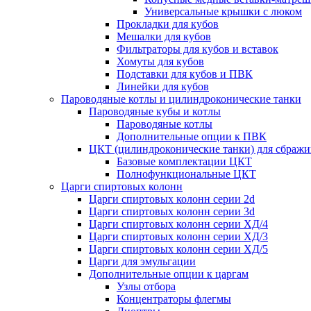
Универсальные крышки с люком
Прокладки для кубов
Мешалки для кубов
Фильтраторы для кубов и вставок
Хомуты для кубов
Подставки для кубов и ПВК
Линейки для кубов
Пароводяные котлы и цилиндроконические танки
Пароводяные кубы и котлы
Пароводяные котлы
Дополнительные опции к ПВК
ЦКТ (цилиндроконические танки) для сбражи
Базовые комплектации ЦКТ
Полнофункциональные ЦКТ
Царги спиртовых колонн
Царги спиртовых колонн серии 2d
Царги спиртовых колонн серии 3d
Царги спиртовых колонн серии ХД/4
Царги спиртовых колонн серии ХД/3
Царги спиртовых колонн серии ХД/5
Царги для эмульгации
Дополнительные опции к царгам
Узлы отбора
Концентраторы флегмы