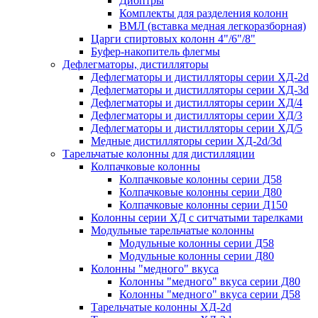
Диоптры
Комплекты для разделения колонн
ВМЛ (вставка медная легкоразборная)
Царги спиртовых колонн 4"/6"/8"
Буфер-накопитель флегмы
Дефлегматоры, дистилляторы
Дефлегматоры и дистилляторы серии ХД-2d
Дефлегматоры и дистилляторы серии ХД-3d
Дефлегматоры и дистилляторы серии ХД/4
Дефлегматоры и дистилляторы серии ХД/3
Дефлегматоры и дистилляторы серии ХД/5
Медные дистилляторы серии ХД-2d/3d
Тарельчатые колонны для дистилляции
Колпачковые колонны
Колпачковые колонны серии Д58
Колпачковые колонны серии Д80
Колпачковые колонны серии Д150
Колонны серии ХД с ситчатыми тарелками
Модульные тарельчатые колонны
Модульные колонны серии Д58
Модульные колонны серии Д80
Колонны "медного" вкуса
Колонны "медного" вкуса серии Д80
Колонны "медного" вкуса серии Д58
Тарельчатые колонны ХД-2d