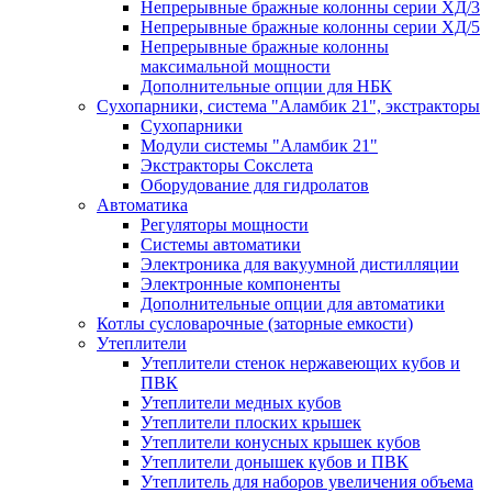
Непрерывные бражные колонны серии ХД/3
Непрерывные бражные колонны серии ХД/5
Непрерывные бражные колонны
максимальной мощности
Дополнительные опции для НБК
Сухопарники, система "Аламбик 21", экстракторы
Сухопарники
Модули системы "Аламбик 21"
Экстракторы Сокслета
Оборудование для гидролатов
Автоматика
Регуляторы мощности
Системы автоматики
Электроника для вакуумной дистилляции
Электронные компоненты
Дополнительные опции для автоматики
Котлы сусловарочные (заторные емкости)
Утеплители
Утеплители стенок нержавеющих кубов и
ПВК
Утеплители медных кубов
Утеплители плоских крышек
Утеплители конусных крышек кубов
Утеплители донышек кубов и ПВК
Утеплитель для наборов увеличения объема