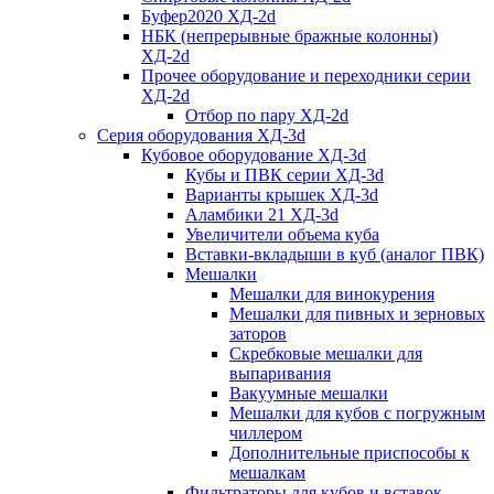
Буфер2020 ХД-2d
НБК (непрерывные бражные колонны)
ХД-2d
Прочее оборудование и переходники серии
ХД-2d
Отбор по пару ХД-2d
Серия оборудования ХД-3d
Кубовое оборудование ХД-3d
Кубы и ПВК серии ХД-3d
Варианты крышек ХД-3d
Аламбики 21 ХД-3d
Увеличители объема куба
Вставки-вкладыши в куб (аналог ПВК)
Мешалки
Мешалки для винокурения
Мешалки для пивных и зерновых
заторов
Скребковые мешалки для
выпаривания
Вакуумные мешалки
Мешалки для кубов с погружным
чиллером
Дополнительные приспособы к
мешалкам
Фильтраторы для кубов и вставок