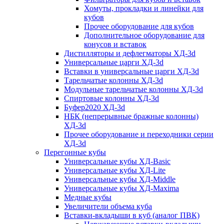
Хомуты, прокладки и линейки для
кубов
Прочее оборудование для кубов
Дополнительное оборудование для
конусов и вставок
Дистилляторы и дефлегматоры ХД-3d
Универсальные царги ХД-3d
Вставки в универсальные царги ХД-3d
Тарельчатые колонны ХД-3d
Модульные тарельчатые колонны ХД-3d
Спиртовые колонны ХД-3d
Буфер2020 ХД-3d
НБК (непрерывные бражные колонны)
ХД-3d
Прочее оборудование и переходники серии
ХД-3d
Перегонные кубы
Универсальные кубы ХД-Basic
Универсальные кубы ХД-Lite
Универсальные кубы ХД-Middle
Универсальные кубы ХД-Maxima
Медные кубы
Увеличители объема куба
Вставки-вкладыши в куб (аналог ПВК)