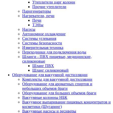
Утеплители царг колонн
Прочие утеплители
Парогенераторы
Нагреватели, печи
Печи
ТЭНы
Насосы
Автономное охлаждение
Системы углевания
Системы безопасности
Измерительная техника
Переходники для подключения воды
Шланги - ПВХ пищевые, медицинские,
силиконовые
Шланг ПВХ
Шланг силиконовый
Оборудование для вакуумной дистилляции
Комплекты для вакуумной дистилляции
Оборудование для ароматных спиртов и
небольших объемов браги
Оборудование для больших объемов браги
Вакуумные колонны НБК
Вакуумное выпаривание пищевых концентратов и
косметики (Шугаринг)
Вакуумные насосы и ресиверы