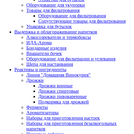
Оборудование для укупорки
Товары для фильтрования
Оборудование для фильтрования
Сопутствующие товары для фильтрования
Упаковка для бутылок
Выдержка и облагораживание напитков
Алкосозреватели и термобоксы
ИДА-Арома
Бондарные изделия
Вращатели бочек
Оборудование для фильтрации и углевания
Щепа для настаивания
Реактивы и ингредиенты
Линия "Домашняя Винокурня"
Дрожжи
Дрожжи винные
Дрожжи спиртовые
Дрожжи пивоваренные
Подкормка для дрожжей
Ферменты
Ароматизаторы
Наборы для приготовления настоек
Наборы для приготовления безалкогольных
напитков