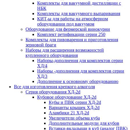
Комплекты для вакуумной дистилляции с
НБК
Комплекты для вакуумного выпаривания
КИТ-ы для работы на атмосферном
оборудовании под вакуумом
Оборудование для фермерской винокурни
Комплект ретификации серии 250
Комплекты для пивоварения и приготовления
зерновой браги
Наборы для расширения возможностей
купленного оборудования
Наборы-дополнения для комплектов серии
ХД/4
Наборы -дополнения для комплектов серии
ХД/3
Дополнение к основному оборудованию
Все для изготовления крепкого алкоголя
Серия оборудования ХД-2d
Кубовое оборудование ХД-2d
Кубы и ПВК серии ХД-2d
Варианты крышек ХД-2d
Аламбики 21 ХД-2d
Увеличители объема куба
Дополнительные модули для кубов
Вставки-вкладыши в куб (аналог ПВК)