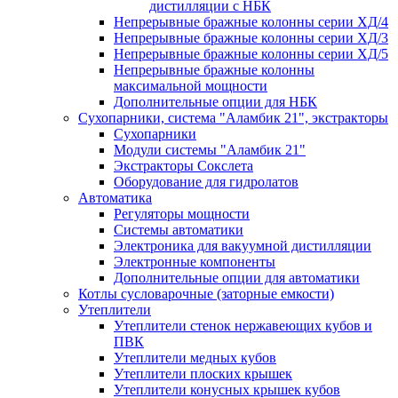
дистилляции с НБК
Непрерывные бражные колонны серии ХД/4
Непрерывные бражные колонны серии ХД/3
Непрерывные бражные колонны серии ХД/5
Непрерывные бражные колонны
максимальной мощности
Дополнительные опции для НБК
Сухопарники, система "Аламбик 21", экстракторы
Сухопарники
Модули системы "Аламбик 21"
Экстракторы Сокслета
Оборудование для гидролатов
Автоматика
Регуляторы мощности
Системы автоматики
Электроника для вакуумной дистилляции
Электронные компоненты
Дополнительные опции для автоматики
Котлы сусловарочные (заторные емкости)
Утеплители
Утеплители стенок нержавеющих кубов и
ПВК
Утеплители медных кубов
Утеплители плоских крышек
Утеплители конусных крышек кубов