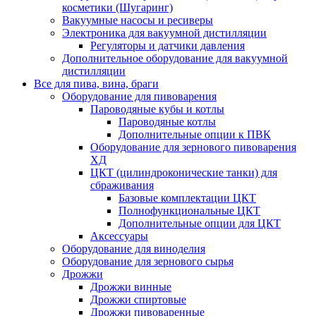
косметики (Шугаринг)
Вакуумные насосы и ресиверы
Электроника для вакуумной дистилляции
Регуляторы и датчики давления
Дополнительное оборудование для вакуумной
дистилляции
Все для пива, вина, браги
Оборудование для пивоварения
Пароводяные кубы и котлы
Пароводяные котлы
Дополнительные опции к ПВК
Оборудование для зернового пивоварения
ХД
ЦКТ (цилиндроконические танки) для
сбраживания
Базовые комплектации ЦКТ
Полнофункциональные ЦКТ
Дополнительные опции для ЦКТ
Аксессуары
Оборудование для виноделия
Оборудование для зернового сырья
Дрожжи
Дрожжи винные
Дрожжи спиртовые
Дрожжи пивоваренные