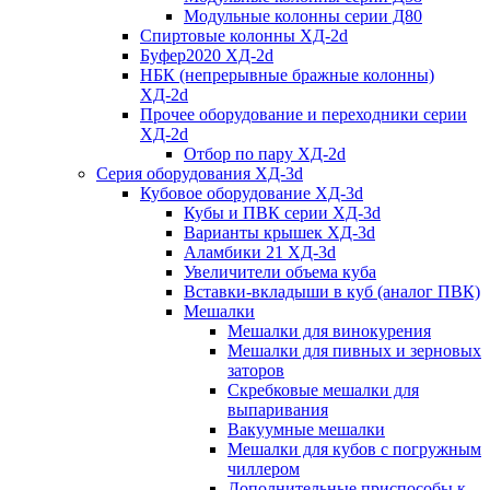
Модульные колонны серии Д80
Спиртовые колонны ХД-2d
Буфер2020 ХД-2d
НБК (непрерывные бражные колонны)
ХД-2d
Прочее оборудование и переходники серии
ХД-2d
Отбор по пару ХД-2d
Серия оборудования ХД-3d
Кубовое оборудование ХД-3d
Кубы и ПВК серии ХД-3d
Варианты крышек ХД-3d
Аламбики 21 ХД-3d
Увеличители объема куба
Вставки-вкладыши в куб (аналог ПВК)
Мешалки
Мешалки для винокурения
Мешалки для пивных и зерновых
заторов
Скребковые мешалки для
выпаривания
Вакуумные мешалки
Мешалки для кубов с погружным
чиллером
Дополнительные приспособы к