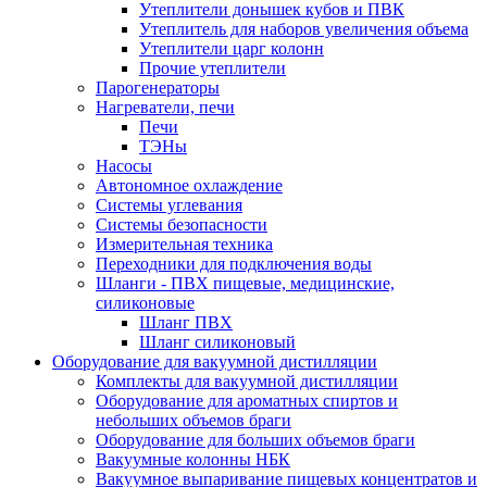
Утеплители донышек кубов и ПВК
Утеплитель для наборов увеличения объема
Утеплители царг колонн
Прочие утеплители
Парогенераторы
Нагреватели, печи
Печи
ТЭНы
Насосы
Автономное охлаждение
Системы углевания
Системы безопасности
Измерительная техника
Переходники для подключения воды
Шланги - ПВХ пищевые, медицинские,
силиконовые
Шланг ПВХ
Шланг силиконовый
Оборудование для вакуумной дистилляции
Комплекты для вакуумной дистилляции
Оборудование для ароматных спиртов и
небольших объемов браги
Оборудование для больших объемов браги
Вакуумные колонны НБК
Вакуумное выпаривание пищевых концентратов и