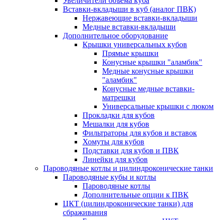
Увеличители объема куба
Вставки-вкладыши в куб (аналог ПВК)
Нержавеющие вставки-вкладыши
Медные вставки-вкладыши
Дополнительное оборудование
Крышки универсальных кубов
Прямые крышки
Конусные крышки "аламбик"
Медные конусные крышки
"аламбик"
Конусные медные вставки-
матрешки
Универсальные крышки с люком
Прокладки для кубов
Мешалки для кубов
Фильтраторы для кубов и вставок
Хомуты для кубов
Подставки для кубов и ПВК
Линейки для кубов
Пароводяные котлы и цилиндроконические танки
Пароводяные кубы и котлы
Пароводяные котлы
Дополнительные опции к ПВК
ЦКТ (цилиндроконические танки) для
сбраживания