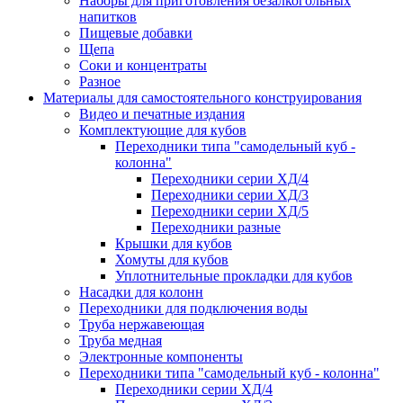
Наборы для приготовления безалкогольных
напитков
Пищевые добавки
Щепа
Соки и концентраты
Разное
Материалы для самостоятельного конструирования
Видео и печатные издания
Комплектующие для кубов
Переходники типа "самодельный куб -
колонна"
Переходники серии ХД/4
Переходники серии ХД/3
Переходники серии ХД/5
Переходники разные
Крышки для кубов
Хомуты для кубов
Уплотнительные прокладки для кубов
Насадки для колонн
Переходники для подключения воды
Труба нержавеющая
Труба медная
Электронные компоненты
Переходники типа "самодельный куб - колонна"
Переходники серии ХД/4