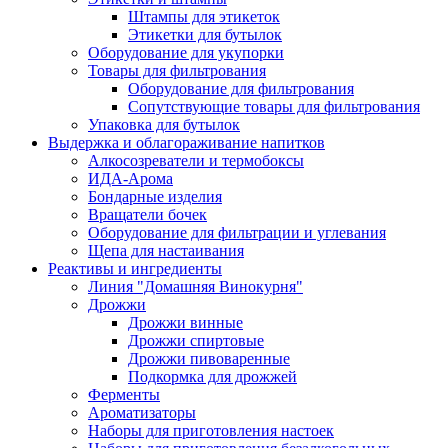
Штампы для этикеток
Этикетки для бутылок
Оборудование для укупорки
Товары для фильтрования
Оборудование для фильтрования
Сопутствующие товары для фильтрования
Упаковка для бутылок
Выдержка и облагораживание напитков
Алкосозреватели и термобоксы
ИДА-Арома
Бондарные изделия
Вращатели бочек
Оборудование для фильтрации и углевания
Щепа для настаивания
Реактивы и ингредиенты
Линия "Домашняя Винокурня"
Дрожжи
Дрожжи винные
Дрожжи спиртовые
Дрожжи пивоваренные
Подкормка для дрожжей
Ферменты
Ароматизаторы
Наборы для приготовления настоек