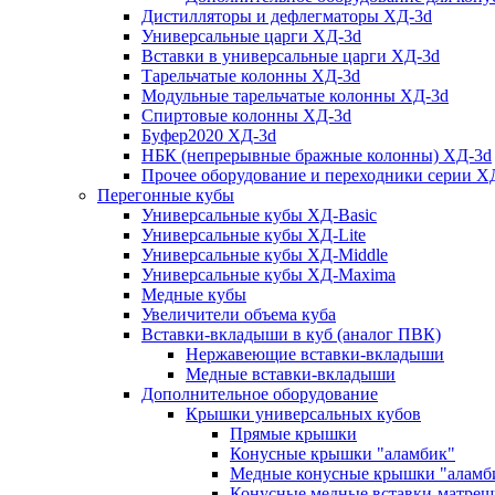
Дистилляторы и дефлегматоры ХД-3d
Универсальные царги ХД-3d
Вставки в универсальные царги ХД-3d
Тарельчатые колонны ХД-3d
Модульные тарельчатые колонны ХД-3d
Спиртовые колонны ХД-3d
Буфер2020 ХД-3d
НБК (непрерывные бражные колонны) ХД-3d
Прочее оборудование и переходники серии Х
Перегонные кубы
Универсальные кубы ХД-Basic
Универсальные кубы ХД-Lite
Универсальные кубы ХД-Middle
Универсальные кубы ХД-Maxima
Медные кубы
Увеличители объема куба
Вставки-вкладыши в куб (аналог ПВК)
Нержавеющие вставки-вкладыши
Медные вставки-вкладыши
Дополнительное оборудование
Крышки универсальных кубов
Прямые крышки
Конусные крышки "аламбик"
Медные конусные крышки "аламб
Конусные медные вставки-матреш