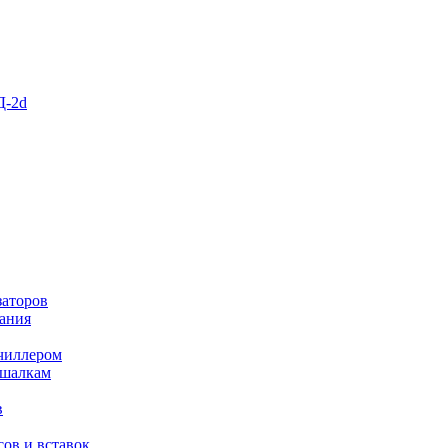
Д-2d
заторов
ания
чиллером
ешалкам
в
ов и вставок