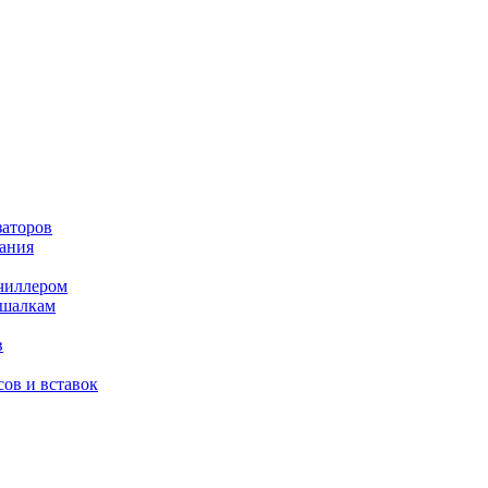
заторов
ания
чиллером
ешалкам
в
ов и вставок