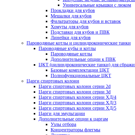
Универсальные крышки с люком
Прокладки для кубов
Мешалки для кубов
Фильтраторы для кубов и вставок
Хомуты для кубов
Подставки для кубов и ПВК
Линейки для кубов
Пароводяные котлы и цилиндроконические танки
Пароводяные кубы и котлы
Пароводяные котлы
Дополнительные опции к ПВК
ЦКТ (цилиндроконические танки) для сбражи
Базовые комплектации ЦКТ
Полнофункциональные ЦКТ
Царги спиртовых колонн
Царги спиртовых колонн серии 2d
Царги спиртовых колонн серии 3d
Царги спиртовых колонн серии ХД/4
Царги спиртовых колонн серии ХД/3
Царги спиртовых колонн серии ХД/5
Царги для эмульгации
Дополнительные опции к царгам
Узлы отбора
Концентраторы флегмы