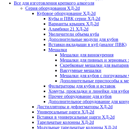
Все для изготовления крепкого алкоголя
Серия оборудования ХД-2d
Кубовое оборудование ХД-2d
Кубы и ПВК серии ХД-2d
Варианты крышек ХД-2d
Аламбики 21 ХД-2d
Увеличители объема куба
Дополнительные модули для кубов
Вставки-вкладыши в куб (аналог ПВК)
Мешалки
Мешалки для винокурения
Мешалки для пивных и зерновых 
Скребковые мешалки для выпарив
Вакуумные мешалки
Мешалки для кубов с погружным 
Дополнительные приспособы к м
Фильтраторы для кубов и вставок
Хомуты, прокладки и линейки для кубо
Прочее оборудование для кубов
Дополнительное оборудование для конус
Дистилляторы и дефлегматоры ХД-2d
Универсальные царги ХД-2d
Вставки в универсальные царги ХД-2d
Тарельчатые колонны ХД-2d
Модульные тарельчатые колонны ХД-2d