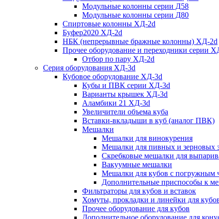
Модульные колонны серии Д58
Модульные колонны серии Д80
Спиртовые колонны ХД-2d
Буфер2020 ХД-2d
НБК (непрерывные бражные колонны) ХД-2d
Прочее оборудование и переходники серии Х
Отбор по пару ХД-2d
Серия оборудования ХД-3d
Кубовое оборудование ХД-3d
Кубы и ПВК серии ХД-3d
Варианты крышек ХД-3d
Аламбики 21 ХД-3d
Увеличители объема куба
Вставки-вкладыши в куб (аналог ПВК)
Мешалки
Мешалки для винокурения
Мешалки для пивных и зерновых 
Скребковые мешалки для выпарив
Вакуумные мешалки
Мешалки для кубов с погружным 
Дополнительные приспособы к м
Фильтраторы для кубов и вставок
Хомуты, прокладки и линейки для кубо
Прочее оборудование для кубов
Дополнительное оборудование для конус