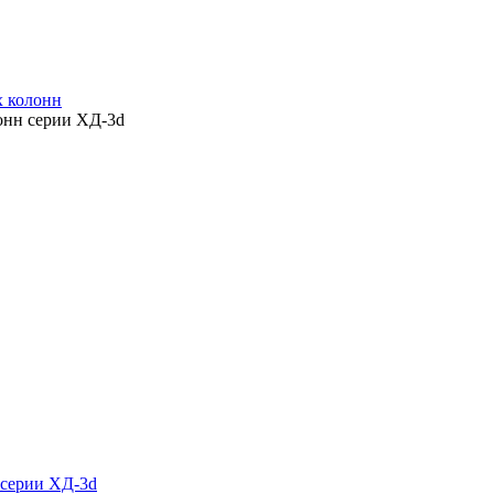
х колонн
онн серии ХД-3d
 серии ХД-3d