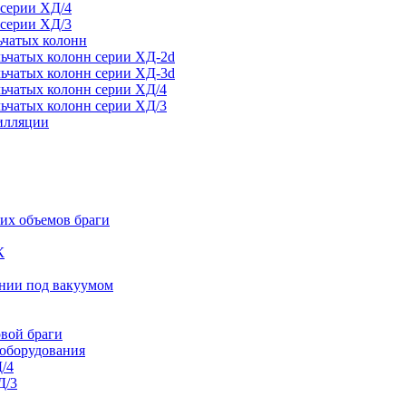
 серии ХД/4
 серии ХД/3
ьчатых колонн
ьчатых колонн серии ХД-2d
ьчатых колонн серии ХД-3d
ьчатых колонн серии ХД/4
ьчатых колонн серии ХД/3
тилляции
их объемов браги
К
ании под вакуумом
овой браги
 оборудования
/4
Д/3