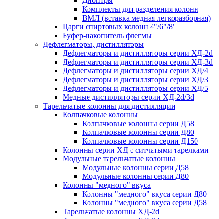
Диоптры
Комплекты для разделения колонн
ВМЛ (вставка медная легкоразборная)
Царги спиртовых колонн 4"/6"/8"
Буфер-накопитель флегмы
Дефлегматоры, дистилляторы
Дефлегматоры и дистилляторы серии ХД-2d
Дефлегматоры и дистилляторы серии ХД-3d
Дефлегматоры и дистилляторы серии ХД/4
Дефлегматоры и дистилляторы серии ХД/3
Дефлегматоры и дистилляторы серии ХД/5
Медные дистилляторы серии ХД-2d/3d
Тарельчатые колонны для дистилляции
Колпачковые колонны
Колпачковые колонны серии Д58
Колпачковые колонны серии Д80
Колпачковые колонны серии Д150
Колонны серии ХД с ситчатыми тарелками
Модульные тарельчатые колонны
Модульные колонны серии Д58
Модульные колонны серии Д80
Колонны "медного" вкуса
Колонны "медного" вкуса серии Д80
Колонны "медного" вкуса серии Д58
Тарельчатые колонны ХД-2d