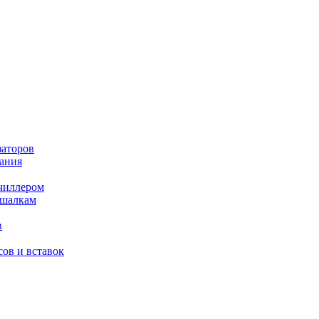
заторов
ания
чиллером
ешалкам
в
ов и вставок