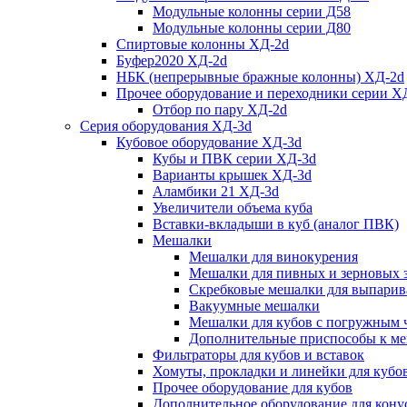
Модульные колонны серии Д58
Модульные колонны серии Д80
Спиртовые колонны ХД-2d
Буфер2020 ХД-2d
НБК (непрерывные бражные колонны) ХД-2d
Прочее оборудование и переходники серии Х
Отбор по пару ХД-2d
Серия оборудования ХД-3d
Кубовое оборудование ХД-3d
Кубы и ПВК серии ХД-3d
Варианты крышек ХД-3d
Аламбики 21 ХД-3d
Увеличители объема куба
Вставки-вкладыши в куб (аналог ПВК)
Мешалки
Мешалки для винокурения
Мешалки для пивных и зерновых 
Скребковые мешалки для выпарив
Вакуумные мешалки
Мешалки для кубов с погружным 
Дополнительные приспособы к м
Фильтраторы для кубов и вставок
Хомуты, прокладки и линейки для кубо
Прочее оборудование для кубов
Дополнительное оборудование для конус