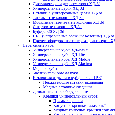
Дистилляторы и дефлегматоры ХД-3d
Универсальные царги ХД-3d
Вставки в универсальные царги ХД-3d
Тарельчатые колонны ХД-3d
Модульные тарельчатые колонны ХД-3d
Спиртовые колонны ХД-3d
Буфер2020 ХД-3d
НБК (непрерывные бражные колонны) ХД-3d
Прочее оборудование и переходники серии Х
Перегонные кубы
Универсальные кубы ХД-Basic
Универсальные кубы ХД-Lite
Универсальные кубы ХД-Middle
Универсальные кубы ХД-Maxima
Медные кубы
Увеличители объема куба
Вставки-вкладыши в куб (аналог ПВК)
Нержавеющие вставки-вкладыши
Медные вставки-вкладыши
Дополнительное оборудование
Крышки универсальных кубов
Прямые крышки
Конусные крышки "аламбик"
Медные конусные крышки "аламб
Конусные медные вставки-матреш