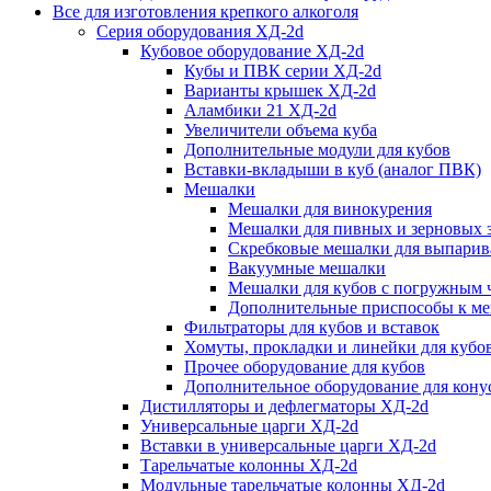
Все для изготовления крепкого алкоголя
Серия оборудования ХД-2d
Кубовое оборудование ХД-2d
Кубы и ПВК серии ХД-2d
Варианты крышек ХД-2d
Аламбики 21 ХД-2d
Увеличители объема куба
Дополнительные модули для кубов
Вставки-вкладыши в куб (аналог ПВК)
Мешалки
Мешалки для винокурения
Мешалки для пивных и зерновых 
Скребковые мешалки для выпарив
Вакуумные мешалки
Мешалки для кубов с погружным 
Дополнительные приспособы к м
Фильтраторы для кубов и вставок
Хомуты, прокладки и линейки для кубо
Прочее оборудование для кубов
Дополнительное оборудование для конус
Дистилляторы и дефлегматоры ХД-2d
Универсальные царги ХД-2d
Вставки в универсальные царги ХД-2d
Тарельчатые колонны ХД-2d
Модульные тарельчатые колонны ХД-2d