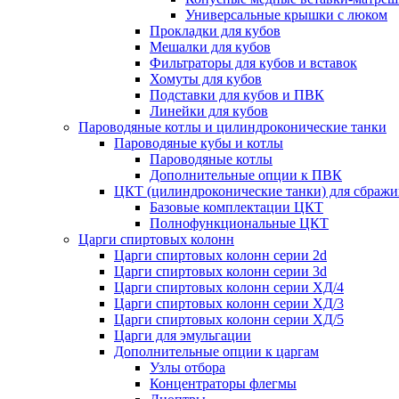
Универсальные крышки с люком
Прокладки для кубов
Мешалки для кубов
Фильтраторы для кубов и вставок
Хомуты для кубов
Подставки для кубов и ПВК
Линейки для кубов
Пароводяные котлы и цилиндроконические танки
Пароводяные кубы и котлы
Пароводяные котлы
Дополнительные опции к ПВК
ЦКТ (цилиндроконические танки) для сбражи
Базовые комплектации ЦКТ
Полнофункциональные ЦКТ
Царги спиртовых колонн
Царги спиртовых колонн серии 2d
Царги спиртовых колонн серии 3d
Царги спиртовых колонн серии ХД/4
Царги спиртовых колонн серии ХД/3
Царги спиртовых колонн серии ХД/5
Царги для эмульгации
Дополнительные опции к царгам
Узлы отбора
Концентраторы флегмы