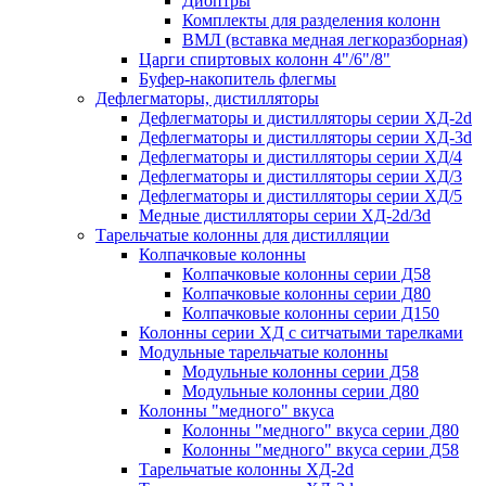
Диоптры
Комплекты для разделения колонн
ВМЛ (вставка медная легкоразборная)
Царги спиртовых колонн 4"/6"/8"
Буфер-накопитель флегмы
Дефлегматоры, дистилляторы
Дефлегматоры и дистилляторы серии ХД-2d
Дефлегматоры и дистилляторы серии ХД-3d
Дефлегматоры и дистилляторы серии ХД/4
Дефлегматоры и дистилляторы серии ХД/3
Дефлегматоры и дистилляторы серии ХД/5
Медные дистилляторы серии ХД-2d/3d
Тарельчатые колонны для дистилляции
Колпачковые колонны
Колпачковые колонны серии Д58
Колпачковые колонны серии Д80
Колпачковые колонны серии Д150
Колонны серии ХД с ситчатыми тарелками
Модульные тарельчатые колонны
Модульные колонны серии Д58
Модульные колонны серии Д80
Колонны "медного" вкуса
Колонны "медного" вкуса серии Д80
Колонны "медного" вкуса серии Д58
Тарельчатые колонны ХД-2d