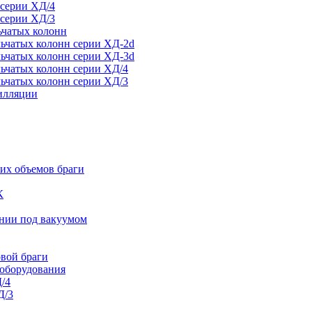
 серии ХД/4
 серии ХД/3
ьчатых колонн
ьчатых колонн серии ХД-2d
ьчатых колонн серии ХД-3d
ьчатых колонн серии ХД/4
ьчатых колонн серии ХД/3
тилляции
их объемов браги
К
ании под вакуумом
овой браги
 оборудования
/4
Д/3