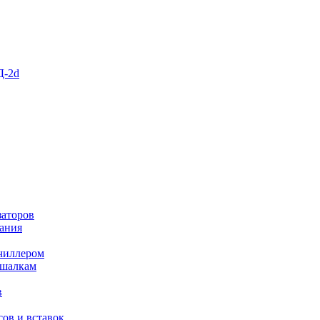
Д-2d
заторов
ания
чиллером
ешалкам
в
ов и вставок