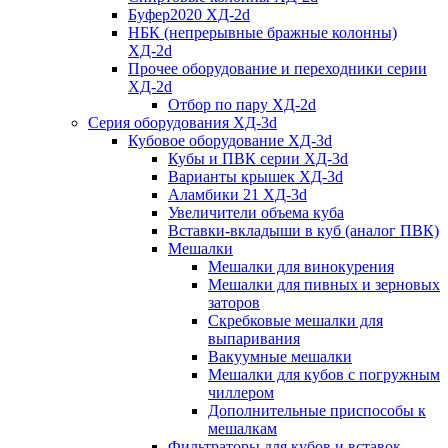
Буфер2020 ХД-2d
НБК (непрерывные бражные колонны)
ХД-2d
Прочее оборудование и переходники серии
ХД-2d
Отбор по пару ХД-2d
Серия оборудования ХД-3d
Кубовое оборудование ХД-3d
Кубы и ПВК серии ХД-3d
Варианты крышек ХД-3d
Аламбики 21 ХД-3d
Увеличители объема куба
Вставки-вкладыши в куб (аналог ПВК)
Мешалки
Мешалки для винокурения
Мешалки для пивных и зерновых
заторов
Скребковые мешалки для
выпаривания
Вакуумные мешалки
Мешалки для кубов с погружным
чиллером
Дополнительные приспособы к
мешалкам
Фильтраторы для кубов и вставок