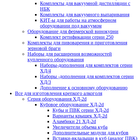
Комплекты для вакуумной дистилляции с
НБК
Комплекты для вакуумного выпаривания
КИТ-ы для работы на атмосферном
оборудовании под вакуумом
Оборудование для фермерской винокурни
Комплект ретификации серии 250
Комплекты для пивоварения и приготовления
зерновой браги
Наборы для расширения возможностей
купленного оборудования
Наборы-дополнения для комплектов серии
ХД/4
Наборы -дополнения для комплектов серии
ХД/3
Дополнение к основному оборудованию
Все для изготовления крепкого алкоголя
Серия оборудования ХД-2d
Кубовое оборудование ХД-2d
Кубы и ПВК серии ХД-2d
Варианты крышек ХД-2d
Аламбики 21 ХД-2d
Увеличители объема куба
Дополнительные модули для кубов
Вставки-вкладыши в куб (аналог ПВК)