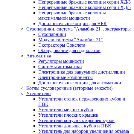
Непрерывные бражные колонны серии ХД/3
Непрерывные бражные колонны серии ХД/5
Непрерывные бражные колонны
максимальной мощности
Дополнительные опции для НБК
Сухопарники, система "Аламбик 21", экстракторы
Сухопарники
Модули системы "Аламбик 21"
Экстракторы Сокслета
Оборудование для гидролатов
Автоматика
Регуляторы мощности
Системы автоматики
Электроника для вакуумной дистилляции
Электронные компоненты
Дополнительные опции для автоматики
Котлы сусловарочные (заторные емкости)
Утеплители
Утеплители стенок нержавеющих кубов и
ПВК
Утеплители медных кубов
Утеплители плоских крышек
Утеплители конусных крышек кубов
Утеплители донышек кубов и ПВК
Утеплитель для наборов увеличения объема