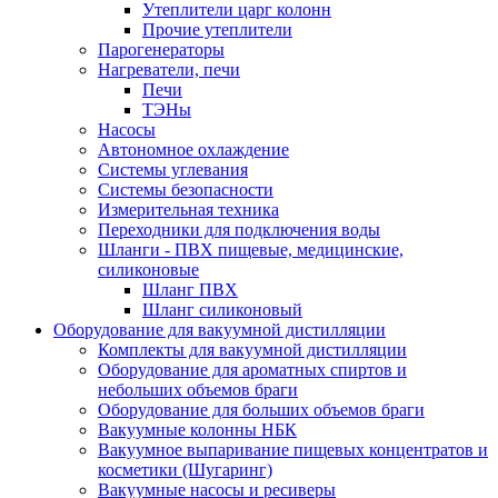
Утеплители царг колонн
Прочие утеплители
Парогенераторы
Нагреватели, печи
Печи
ТЭНы
Насосы
Автономное охлаждение
Системы углевания
Системы безопасности
Измерительная техника
Переходники для подключения воды
Шланги - ПВХ пищевые, медицинские,
силиконовые
Шланг ПВХ
Шланг силиконовый
Оборудование для вакуумной дистилляции
Комплекты для вакуумной дистилляции
Оборудование для ароматных спиртов и
небольших объемов браги
Оборудование для больших объемов браги
Вакуумные колонны НБК
Вакуумное выпаривание пищевых концентратов и
косметики (Шугаринг)
Вакуумные насосы и ресиверы