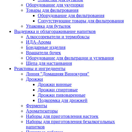
Оборудование для укупорки
Товары для фильтрования
Оборудование для фильтрования
Сопутствующие товары для фильтрования
Упаковка для бутылок
Выдержка и облагораживание напитков
Алкосозреватели и термобоксы
ИДА-Арома
Бондарные изделия
Вращатели бочек
Оборудование для фильтрации и углевания
Щепа для настаивания
Реактивы и ингредиенты
Линия "Домашняя Винокурня"
Дрожжи
Дрожжи винные
Дрожжи спиртовые
Дрожжи пивоваренные
Подкормка для дрожжей
Ферменты
Ароматизаторы
Наборы для приготовления настоек
Наборы для приготовления безалкогольных
напитков