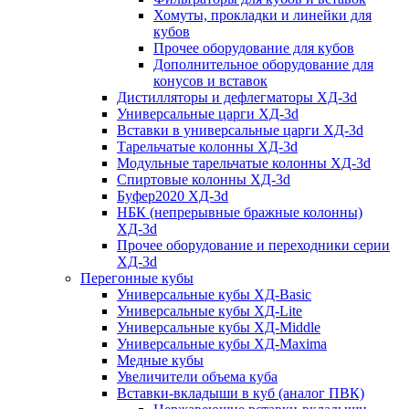
Хомуты, прокладки и линейки для
кубов
Прочее оборудование для кубов
Дополнительное оборудование для
конусов и вставок
Дистилляторы и дефлегматоры ХД-3d
Универсальные царги ХД-3d
Вставки в универсальные царги ХД-3d
Тарельчатые колонны ХД-3d
Модульные тарельчатые колонны ХД-3d
Спиртовые колонны ХД-3d
Буфер2020 ХД-3d
НБК (непрерывные бражные колонны)
ХД-3d
Прочее оборудование и переходники серии
ХД-3d
Перегонные кубы
Универсальные кубы ХД-Basic
Универсальные кубы ХД-Lite
Универсальные кубы ХД-Middle
Универсальные кубы ХД-Maxima
Медные кубы
Увеличители объема куба
Вставки-вкладыши в куб (аналог ПВК)