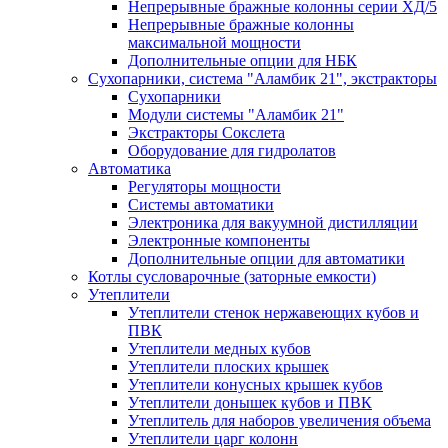
Непрерывные бражные колонны серии ХД/5
Непрерывные бражные колонны
максимальной мощности
Дополнительные опции для НБК
Сухопарники, система "Аламбик 21", экстракторы
Сухопарники
Модули системы "Аламбик 21"
Экстракторы Сокслета
Оборудование для гидролатов
Автоматика
Регуляторы мощности
Системы автоматики
Электроника для вакуумной дистилляции
Электронные компоненты
Дополнительные опции для автоматики
Котлы сусловарочные (заторные емкости)
Утеплители
Утеплители стенок нержавеющих кубов и
ПВК
Утеплители медных кубов
Утеплители плоских крышек
Утеплители конусных крышек кубов
Утеплители донышек кубов и ПВК
Утеплитель для наборов увеличения объема
Утеплители царг колонн