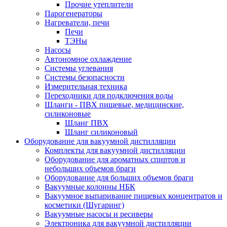
Прочие утеплители
Парогенераторы
Нагреватели, печи
Печи
ТЭНы
Насосы
Автономное охлаждение
Системы углевания
Системы безопасности
Измерительная техника
Переходники для подключения воды
Шланги - ПВХ пищевые, медицинские,
силиконовые
Шланг ПВХ
Шланг силиконовый
Оборудование для вакуумной дистилляции
Комплекты для вакуумной дистилляции
Оборудование для ароматных спиртов и
небольших объемов браги
Оборудование для больших объемов браги
Вакуумные колонны НБК
Вакуумное выпаривание пищевых концентратов и
косметики (Шугаринг)
Вакуумные насосы и ресиверы
Электроника для вакуумной дистилляции