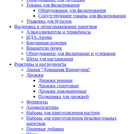
Товары для фильтрования
Оборудование для фильтрования
Сопутствующие товары для фильтрования
Упаковка для бутылок
Выдержка и облагораживание напитков
Алкосозреватели и термобоксы
ИДА-Арома
Бондарные изделия
Вращатели бочек
Оборудование для фильтрации и углевания
Щепа для настаивания
Реактивы и ингредиенты
Линия "Домашняя Винокурня"
Дрожжи
Дрожжи винные
Дрожжи спиртовые
Дрожжи пивоваренные
Подкормка для дрожжей
Ферменты
Ароматизаторы
Наборы для приготовления настоек
Наборы для приготовления безалкогольных
напитков
Пищевые добавки