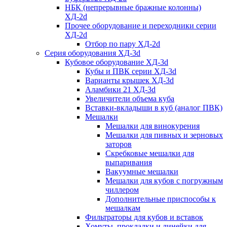
НБК (непрерывные бражные колонны)
ХД-2d
Прочее оборудование и переходники серии
ХД-2d
Отбор по пару ХД-2d
Серия оборудования ХД-3d
Кубовое оборудование ХД-3d
Кубы и ПВК серии ХД-3d
Варианты крышек ХД-3d
Аламбики 21 ХД-3d
Увеличители объема куба
Вставки-вкладыши в куб (аналог ПВК)
Мешалки
Мешалки для винокурения
Мешалки для пивных и зерновых
заторов
Скребковые мешалки для
выпаривания
Вакуумные мешалки
Мешалки для кубов с погружным
чиллером
Дополнительные приспособы к
мешалкам
Фильтраторы для кубов и вставок
Хомуты, прокладки и линейки для