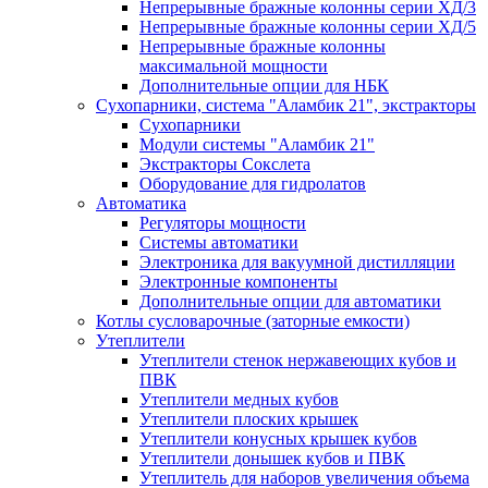
Непрерывные бражные колонны серии ХД/3
Непрерывные бражные колонны серии ХД/5
Непрерывные бражные колонны
максимальной мощности
Дополнительные опции для НБК
Сухопарники, система "Аламбик 21", экстракторы
Сухопарники
Модули системы "Аламбик 21"
Экстракторы Сокслета
Оборудование для гидролатов
Автоматика
Регуляторы мощности
Системы автоматики
Электроника для вакуумной дистилляции
Электронные компоненты
Дополнительные опции для автоматики
Котлы сусловарочные (заторные емкости)
Утеплители
Утеплители стенок нержавеющих кубов и
ПВК
Утеплители медных кубов
Утеплители плоских крышек
Утеплители конусных крышек кубов
Утеплители донышек кубов и ПВК
Утеплитель для наборов увеличения объема