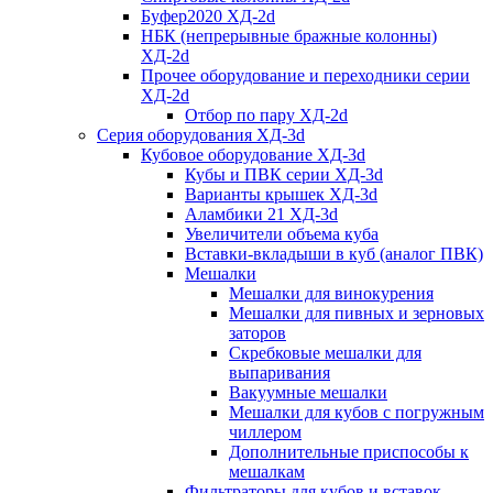
Буфер2020 ХД-2d
НБК (непрерывные бражные колонны)
ХД-2d
Прочее оборудование и переходники серии
ХД-2d
Отбор по пару ХД-2d
Серия оборудования ХД-3d
Кубовое оборудование ХД-3d
Кубы и ПВК серии ХД-3d
Варианты крышек ХД-3d
Аламбики 21 ХД-3d
Увеличители объема куба
Вставки-вкладыши в куб (аналог ПВК)
Мешалки
Мешалки для винокурения
Мешалки для пивных и зерновых
заторов
Скребковые мешалки для
выпаривания
Вакуумные мешалки
Мешалки для кубов с погружным
чиллером
Дополнительные приспособы к
мешалкам
Фильтраторы для кубов и вставок