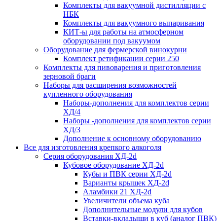
Комплекты для вакуумной дистилляции с
НБК
Комплекты для вакуумного выпаривания
КИТ-ы для работы на атмосферном
оборудовании под вакуумом
Оборудование для фермерской винокурни
Комплект ретификации серии 250
Комплекты для пивоварения и приготовления
зерновой браги
Наборы для расширения возможностей
купленного оборудования
Наборы-дополнения для комплектов серии
ХД/4
Наборы -дополнения для комплектов серии
ХД/3
Дополнение к основному оборудованию
Все для изготовления крепкого алкоголя
Серия оборудования ХД-2d
Кубовое оборудование ХД-2d
Кубы и ПВК серии ХД-2d
Варианты крышек ХД-2d
Аламбики 21 ХД-2d
Увеличители объема куба
Дополнительные модули для кубов
Вставки-вкладыши в куб (аналог ПВК)