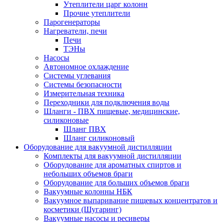
Утеплители царг колонн
Прочие утеплители
Парогенераторы
Нагреватели, печи
Печи
ТЭНы
Насосы
Автономное охлаждение
Системы углевания
Системы безопасности
Измерительная техника
Переходники для подключения воды
Шланги - ПВХ пищевые, медицинские,
силиконовые
Шланг ПВХ
Шланг силиконовый
Оборудование для вакуумной дистилляции
Комплекты для вакуумной дистилляции
Оборудование для ароматных спиртов и
небольших объемов браги
Оборудование для больших объемов браги
Вакуумные колонны НБК
Вакуумное выпаривание пищевых концентратов и
косметики (Шугаринг)
Вакуумные насосы и ресиверы