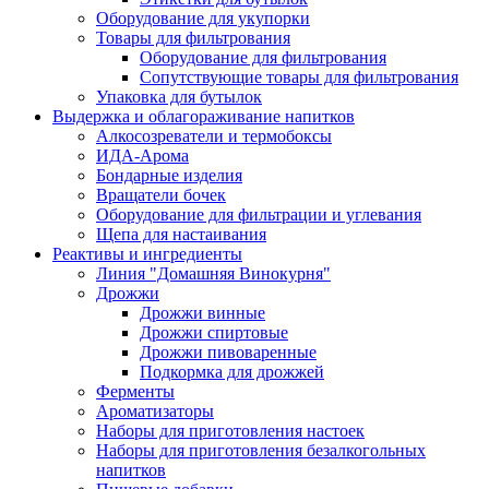
Оборудование для укупорки
Товары для фильтрования
Оборудование для фильтрования
Сопутствующие товары для фильтрования
Упаковка для бутылок
Выдержка и облагораживание напитков
Алкосозреватели и термобоксы
ИДА-Арома
Бондарные изделия
Вращатели бочек
Оборудование для фильтрации и углевания
Щепа для настаивания
Реактивы и ингредиенты
Линия "Домашняя Винокурня"
Дрожжи
Дрожжи винные
Дрожжи спиртовые
Дрожжи пивоваренные
Подкормка для дрожжей
Ферменты
Ароматизаторы
Наборы для приготовления настоек
Наборы для приготовления безалкогольных
напитков