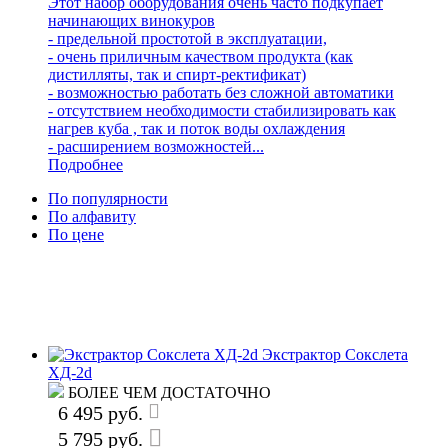
Этот набор оборудования очень часто подкупает
начинающих винокуров
- предельной простотой в эксплуатации,
- очень приличным качеством продукта (как
дистилляты, так и спирт-ректификат)
- возможностью работать без сложной автоматики
- отсутствием необходимости стабилизировать как
нагрев куба , так и поток воды охлаждения
- расширением возможностей...
Подробнее
По популярности
По алфавиту
По цене
Экстрактор Сокслета
ХД-2d
БОЛЕЕ ЧЕМ ДОСТАТОЧНО
6 495 руб.
5 795 руб.