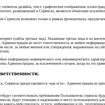
е элементы дизайна, текст, графические изображения, иллюстра
й контент, размещенный в Сервисах, являются объектами исключ
нтов Сервисов возможно только в рамках функционала, предлага
Интернет (сайты третьих лиц). Указанные третьи лица и их конт
). Администрация не несет ответственность за любую информаци
м числе, за любые мнения или утверждения, выраженные на сайтах
телем.
 любую информацию коммерческого или некоммерческого характер
роны Администрации, за исключением случаев, когда на это пря
тветственности.
ск. Сервисы предоставляются «как есть». Администрация не прин
т/будут соответствовать требованиям Пользователя; сервисы буд
рвисов, будут точными и надежными и могут использоваться для 
во какого-либо продукта, услуги, информации и пр., полученных