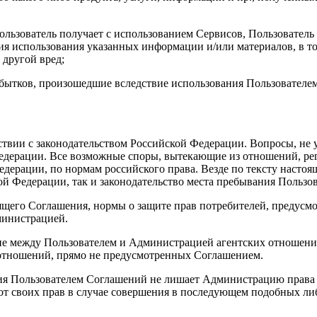
льзователь получает с использованием Сервисов, Пользователь 
вия использования указанных информации и/или материалов, в т
 другой вред;
убытков, произошедшие вследствие использования Пользователе
етствии с законодательством Российской Федерации. Вопросы, н
Федерации. Все возможные споры, вытекающие из отношений, ре
ерации, по нормам российского права. Везде по тексту настоящ
ой Федерации, так и законодательство места пребывания Пользов
тоящего Соглашения, нормы о защите прав потребителей, предусм
инистрацией.
ние между Пользователем и Администрацией агентских отношен
 отношений, прямо не предусмотренных Соглашением.
ния Пользователем Соглашений не лишает Администрацию права 
и от своих прав в случае совершения в последующем подобных л