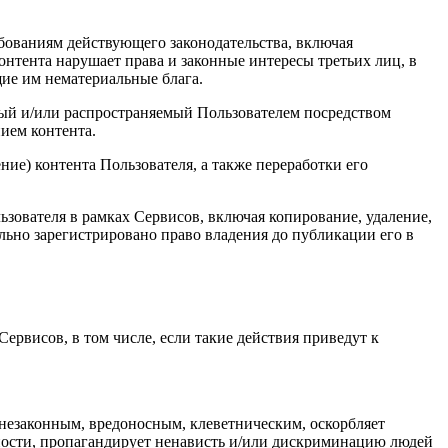
ебованиям действующего законодательства, включая
онтента нарушает права и законные интересы третьих лиц, в
ие им нематериальные блага.
емый и/или распространяемый Пользователем посредством
нием контента.
ние) контента Пользователя, а также переработки его
ьзователя в рамках Сервисов, включая копирование, удаление,
льно зарегистрировано право владения до публикации его в
Сервисов, в том числе, если такие действия приведут к
я незаконным, вредоносным, клеветническим, оскорбляет
нности, пропагандирует ненависть и/или дискриминацию людей