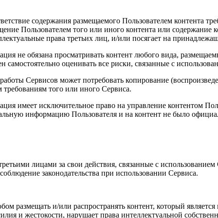
оответствие содержания размещаемого Пользователем контента тр
ещение Пользователем того или иного контента или содержание к
лектуальные права третьих лиц, и/или посягает на принадлежащ
трация не обязана просматривать контент любого вида, размеща
жен самостоятельно оценивать все риски, связанные с использова
ия работы Сервисов может потребовать копирование (воспроизведе
 требованиям того или иного Сервиса.
трация имеет исключительное право на управление контентом Пол
нальную информацию Пользователя и на контент не было официа
 третьими лицами за свои действия, связанные с использованием 
 соблюдение законодательства при использовании Сервиса.
собом размещать и/или распространять контент, который являетс
асилия и жестокости, нарушает права интеллектуальной собстве