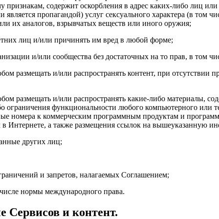
му признакам, содержит оскорбления в адрес каких-либо лиц или
и является пропагандой) услуг сексуального характера (в том чи
ли их аналогов, взрывчатых веществ или иного оружия;
летних лиц и/или причинять им вред в любой форме;
ганизации и/или сообщества без достаточных на то прав, в том чи
обом размещать и/или распространять контент, при отсутствии пр
особом размещать и/или распространять какие-либо материалы, 
бо ограничения функциональности любого компьютерного или т
ые номера к коммерческим программным продуктам и программы 
 в Интернете, а также размещения ссылок на вышеуказанную и
данные других лиц;
ограничений и запретов, налагаемых Соглашением;
м числе нормы международного права.
е Сервисов и контент.