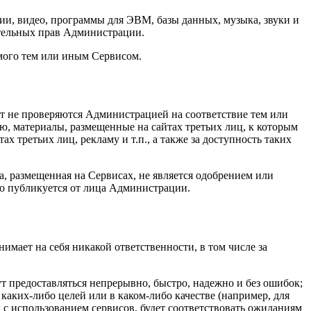
ции, видео, программы для ЭВМ, базы данных, музыка, звуки и
ительных прав Администрации.
емого тем или иным Сервисом.
ент не проверяются Администрацией на соответствие тем или
ю, материалы, размещенные на сайтах третьих лиц, к которым
 третьих лиц, рекламу и т.п., а также за доступность таких
а, размещенная на Сервисах, не является одобрением или
мо публикуется от лица Администрации.
имает на себя никакой ответственности, в том числе за
ут предоставляться непрерывно, быстро, надежно и без ошибок;
каких-либо целей или в каком-либо качестве (например, для
 с использованием сервисов, будет соответствовать ожиданиям