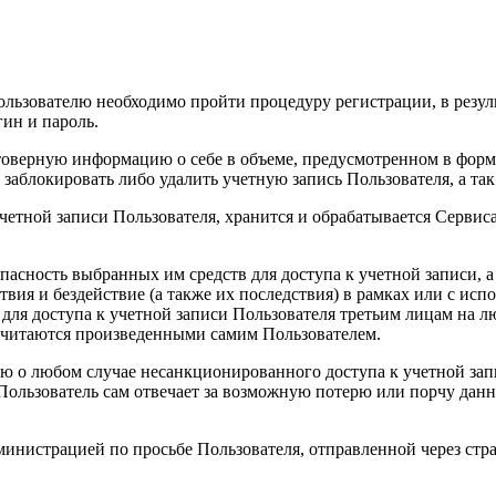
льзователю необходимо пройти процедуру регистрации, в резуль
гин и пароль.
остоверную информацию о себе в объеме, предусмотренном в фор
аблокировать либо удалить учетную запись Пользователя, а так
четной записи Пользователя, хранится и обрабатывается Сервис
зопасность выбранных им средств для доступа к учетной записи,
ствия и бездействие (а также их последствия) в рамках или с ис
ля доступа к учетной записи Пользователя третьим лицам на лю
считаются произведенными самим Пользователем.
ию о любом случае несанкционированного доступа к учетной за
Пользователь сам отвечает за возможную потерю или порчу данн
дминистрацией по просьбе Пользователя, отправленной через ст