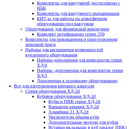
Комплекты для вакуумной дистилляции с
НБК
Комплекты для вакуумного выпаривания
КИТ-ы для работы на атмосферном
оборудовании под вакуумом
Оборудование для фермерской винокурни
Комплект ретификации серии 250
Комплекты для пивоварения и приготовления
зерновой браги
Наборы для расширения возможностей
купленного оборудования
Наборы-дополнения для комплектов серии
ХД/4
Наборы -дополнения для комплектов серии
ХД/3
Дополнение к основному оборудованию
Все для изготовления крепкого алкоголя
Серия оборудования ХД-2d
Кубовое оборудование ХД-2d
Кубы и ПВК серии ХД-2d
Варианты крышек ХД-2d
Аламбики 21 ХД-2d
Увеличители объема куба
Дополнительные модули для кубов
Вставки-вкладыши в куб (аналог ПВК)