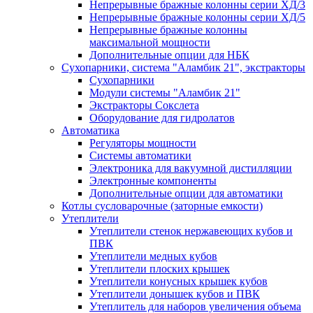
Непрерывные бражные колонны серии ХД/3
Непрерывные бражные колонны серии ХД/5
Непрерывные бражные колонны
максимальной мощности
Дополнительные опции для НБК
Сухопарники, система "Аламбик 21", экстракторы
Сухопарники
Модули системы "Аламбик 21"
Экстракторы Сокслета
Оборудование для гидролатов
Автоматика
Регуляторы мощности
Системы автоматики
Электроника для вакуумной дистилляции
Электронные компоненты
Дополнительные опции для автоматики
Котлы сусловарочные (заторные емкости)
Утеплители
Утеплители стенок нержавеющих кубов и
ПВК
Утеплители медных кубов
Утеплители плоских крышек
Утеплители конусных крышек кубов
Утеплители донышек кубов и ПВК
Утеплитель для наборов увеличения объема