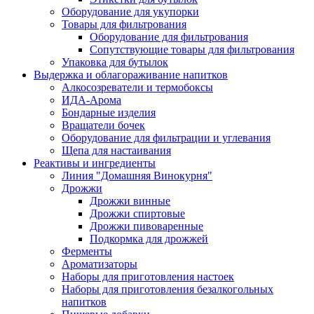
Оборудование для укупорки
Товары для фильтрования
Оборудование для фильтрования
Сопутствующие товары для фильтрования
Упаковка для бутылок
Выдержка и облагораживание напитков
Алкосозреватели и термобоксы
ИДА-Арома
Бондарные изделия
Вращатели бочек
Оборудование для фильтрации и углевания
Щепа для настаивания
Реактивы и ингредиенты
Линия "Домашняя Винокурня"
Дрожжи
Дрожжи винные
Дрожжи спиртовые
Дрожжи пивоваренные
Подкормка для дрожжей
Ферменты
Ароматизаторы
Наборы для приготовления настоек
Наборы для приготовления безалкогольных
напитков