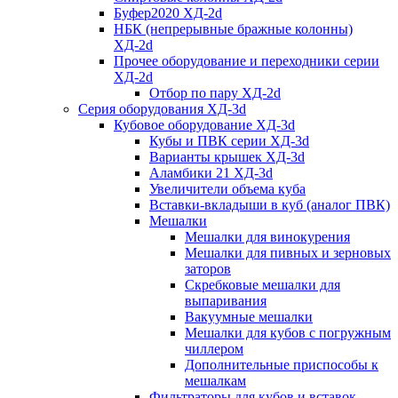
Буфер2020 ХД-2d
НБК (непрерывные бражные колонны)
ХД-2d
Прочее оборудование и переходники серии
ХД-2d
Отбор по пару ХД-2d
Серия оборудования ХД-3d
Кубовое оборудование ХД-3d
Кубы и ПВК серии ХД-3d
Варианты крышек ХД-3d
Аламбики 21 ХД-3d
Увеличители объема куба
Вставки-вкладыши в куб (аналог ПВК)
Мешалки
Мешалки для винокурения
Мешалки для пивных и зерновых
заторов
Скребковые мешалки для
выпаривания
Вакуумные мешалки
Мешалки для кубов с погружным
чиллером
Дополнительные приспособы к
мешалкам
Фильтраторы для кубов и вставок