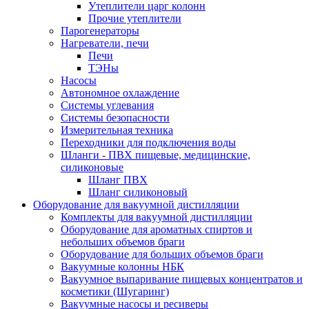
Утеплители царг колонн
Прочие утеплители
Парогенераторы
Нагреватели, печи
Печи
ТЭНы
Насосы
Автономное охлаждение
Системы углевания
Системы безопасности
Измерительная техника
Переходники для подключения воды
Шланги - ПВХ пищевые, медицинские,
силиконовые
Шланг ПВХ
Шланг силиконовый
Оборудование для вакуумной дистилляции
Комплекты для вакуумной дистилляции
Оборудование для ароматных спиртов и
небольших объемов браги
Оборудование для больших объемов браги
Вакуумные колонны НБК
Вакуумное выпаривание пищевых концентратов и
косметики (Шугаринг)
Вакуумные насосы и ресиверы