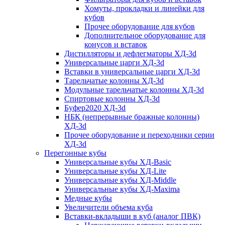
Хомуты, прокладки и линейки для
кубов
Прочее оборудование для кубов
Дополнительное оборудование для
конусов и вставок
Дистилляторы и дефлегматоры ХД-3d
Универсальные царги ХД-3d
Вставки в универсальные царги ХД-3d
Тарельчатые колонны ХД-3d
Модульные тарельчатые колонны ХД-3d
Спиртовые колонны ХД-3d
Буфер2020 ХД-3d
НБК (непрерывные бражные колонны)
ХД-3d
Прочее оборудование и переходники серии
ХД-3d
Перегонные кубы
Универсальные кубы ХД-Basic
Универсальные кубы ХД-Lite
Универсальные кубы ХД-Middle
Универсальные кубы ХД-Maxima
Медные кубы
Увеличители объема куба
Вставки-вкладыши в куб (аналог ПВК)