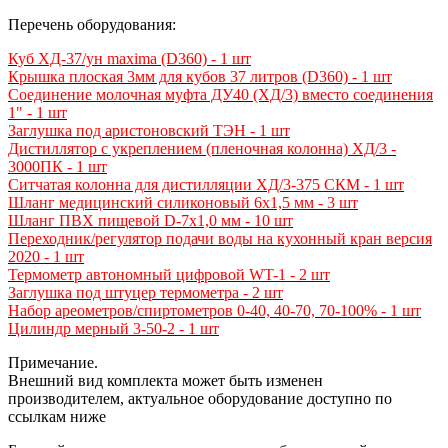
Перечень оборудования:
Куб ХД-37/ун maxima (D360) - 1 шт
Крышка плоская 3мм для кубов 37 литров (D360) - 1 шт
Соединение молочная муфта ДУ40 (ХД/3) вместо соединения
1" - 1 шт
Заглушка под аристоновский ТЭН - 1 шт
Дистиллятор с укреплением (пленочная колонна) ХД/3 -
3000ПК - 1 шт
Ситчатая колонна для дистилляции ХД/3-375 СКМ - 1 шт
Шланг медицинский силиконовый 6х1,5 мм - 3 шт
Шланг ПВХ пищевой D-7х1,0 мм - 10 шт
Переходник/регулятор подачи воды на кухонный кран версия
2020 - 1 шт
Термометр автономный цифровой WT-1 - 2 шт
Заглушка под штуцер термометра - 2 шт
Набор ареометров/спиртометров 0-40, 40-70, 70-100% - 1 шт
Цилиндр мерный 3-50-2 - 1 шт
Примечание.
Внешний вид комплекта может быть изменен
производителем, актуальное оборудование доступно по
ссылкам ниже