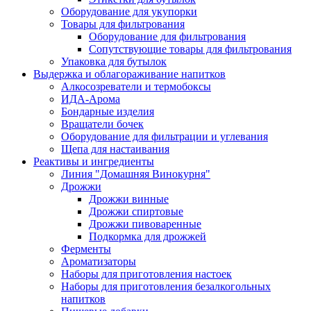
Оборудование для укупорки
Товары для фильтрования
Оборудование для фильтрования
Сопутствующие товары для фильтрования
Упаковка для бутылок
Выдержка и облагораживание напитков
Алкосозреватели и термобоксы
ИДА-Арома
Бондарные изделия
Вращатели бочек
Оборудование для фильтрации и углевания
Щепа для настаивания
Реактивы и ингредиенты
Линия "Домашняя Винокурня"
Дрожжи
Дрожжи винные
Дрожжи спиртовые
Дрожжи пивоваренные
Подкормка для дрожжей
Ферменты
Ароматизаторы
Наборы для приготовления настоек
Наборы для приготовления безалкогольных
напитков