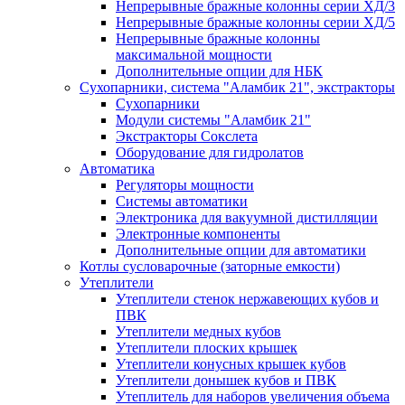
Непрерывные бражные колонны серии ХД/3
Непрерывные бражные колонны серии ХД/5
Непрерывные бражные колонны
максимальной мощности
Дополнительные опции для НБК
Сухопарники, система "Аламбик 21", экстракторы
Сухопарники
Модули системы "Аламбик 21"
Экстракторы Сокслета
Оборудование для гидролатов
Автоматика
Регуляторы мощности
Системы автоматики
Электроника для вакуумной дистилляции
Электронные компоненты
Дополнительные опции для автоматики
Котлы сусловарочные (заторные емкости)
Утеплители
Утеплители стенок нержавеющих кубов и
ПВК
Утеплители медных кубов
Утеплители плоских крышек
Утеплители конусных крышек кубов
Утеплители донышек кубов и ПВК
Утеплитель для наборов увеличения объема