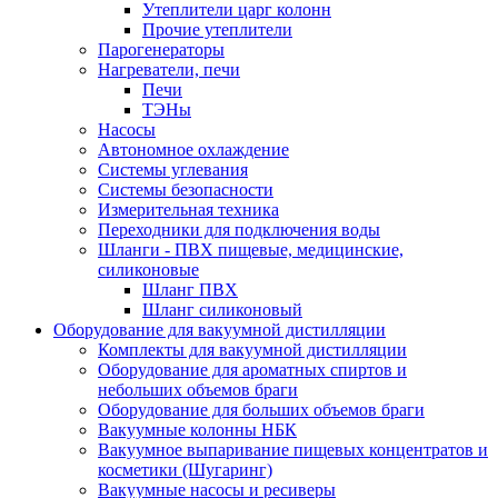
Утеплители царг колонн
Прочие утеплители
Парогенераторы
Нагреватели, печи
Печи
ТЭНы
Насосы
Автономное охлаждение
Системы углевания
Системы безопасности
Измерительная техника
Переходники для подключения воды
Шланги - ПВХ пищевые, медицинские,
силиконовые
Шланг ПВХ
Шланг силиконовый
Оборудование для вакуумной дистилляции
Комплекты для вакуумной дистилляции
Оборудование для ароматных спиртов и
небольших объемов браги
Оборудование для больших объемов браги
Вакуумные колонны НБК
Вакуумное выпаривание пищевых концентратов и
косметики (Шугаринг)
Вакуумные насосы и ресиверы