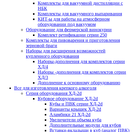
Комплекты для вакуумной дистилляции с
НБК
Комплекты для вакуумного выпаривания
КИТ-ы для работы на атмосферном
оборудовании под вакуумом
Оборудование для фермерской винокурни
Комплект ретификации серии 250
Комплекты для пивоварения и приготовления
зерновой браги
Наборы для расширения возможностей
купленного оборудования
Наборы-дополнения для комплектов серии
ХД/4
Наборы -дополнения для комплектов серии
ХД/3
Дополнение к основному оборудованию
Все для изготовления крепкого алкоголя
Серия оборудования ХД-2d
Кубовое оборудование ХД-2d
Кубы и ПВК серии ХД-2d
Варианты крышек ХД-2d
Аламбики 21 ХД-2d
Увеличители объема куба
Дополнительные модули для кубов
Вставки-вкладыши в куб (аналог ПВК)