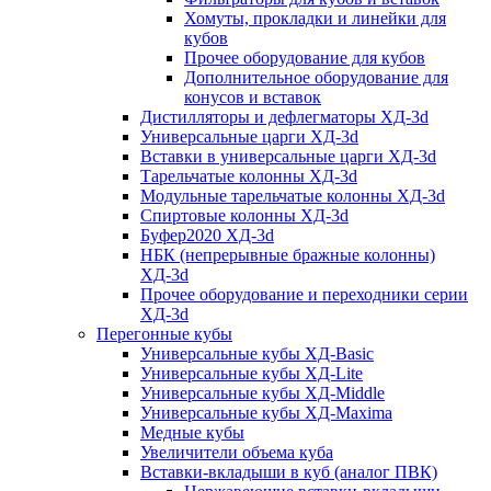
Хомуты, прокладки и линейки для
кубов
Прочее оборудование для кубов
Дополнительное оборудование для
конусов и вставок
Дистилляторы и дефлегматоры ХД-3d
Универсальные царги ХД-3d
Вставки в универсальные царги ХД-3d
Тарельчатые колонны ХД-3d
Модульные тарельчатые колонны ХД-3d
Спиртовые колонны ХД-3d
Буфер2020 ХД-3d
НБК (непрерывные бражные колонны)
ХД-3d
Прочее оборудование и переходники серии
ХД-3d
Перегонные кубы
Универсальные кубы ХД-Basic
Универсальные кубы ХД-Lite
Универсальные кубы ХД-Middle
Универсальные кубы ХД-Maxima
Медные кубы
Увеличители объема куба
Вставки-вкладыши в куб (аналог ПВК)