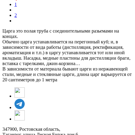
1
2
Царга это полая труба с соединительными разьемами на
концах.
Обычно царга устанавливается на перегонный куб; и, в
зависимости от вида работы (дистилляция, ректификация,
ароматизация и т.п.) в царгу устанавливается тот или иной
вкладыш. Насадка, медные пластины для дистилляции браги,
вставка с тарелками, джин-корзина…
В зависимости от материала бывают царги из нержавеющей
стали, медные и стеклянные царги, длина царг варьируется от
20 сантиметров до 1 метра
347900, Ростовская область,
Таганрог, улица Лесная Биржа дом 6