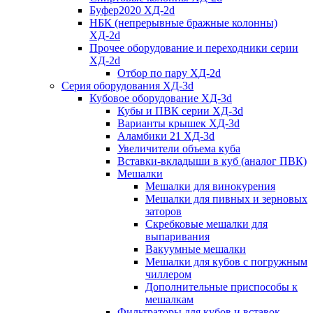
Буфер2020 ХД-2d
НБК (непрерывные бражные колонны)
ХД-2d
Прочее оборудование и переходники серии
ХД-2d
Отбор по пару ХД-2d
Серия оборудования ХД-3d
Кубовое оборудование ХД-3d
Кубы и ПВК серии ХД-3d
Варианты крышек ХД-3d
Аламбики 21 ХД-3d
Увеличители объема куба
Вставки-вкладыши в куб (аналог ПВК)
Мешалки
Мешалки для винокурения
Мешалки для пивных и зерновых
заторов
Скребковые мешалки для
выпаривания
Вакуумные мешалки
Мешалки для кубов с погружным
чиллером
Дополнительные приспособы к
мешалкам
Фильтраторы для кубов и вставок