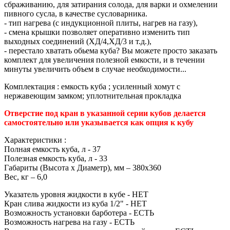
сбраживанию, для затирания солода, для варки и охмелении
пивного сусла, в качестве сусловарника.
- тип нагрева (с индукционной плиты, нагрев на газу),
- смена крышки позволяет оперативно изменить тип
выходных соединений (ХД/4,ХД/3 и т.д.),
- перестало хватать обьема куба? Вы можете просто заказать
комплект для увеличения полезной емкости, и в течении
минуты увеличить объем в случае необходимости...
Комплектация : емкость куба ; усиленный хомут с
нержавеющим замком; уплотнительная прокладка
Отверстие под кран в указанной серии кубов делается
самостоятельно или указывается как опция к кубу
Характеристики :
Полная емкость куба, л - 37
Полезная емкость куба, л - 33
Габариты (Высота х Диаметр), мм – 380х360
Вес, кг – 6,0
Указатель уровня жидкости в кубе - НЕТ
Кран слива жидкости из куба 1/2" - НЕТ
Возможность установки барботера - ЕСТЬ
Возможность нагрева на газу - ЕСТЬ