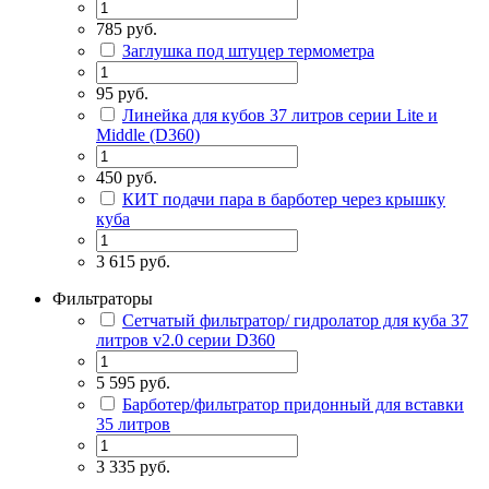
785 руб.
Заглушка под штуцер термометра
95 руб.
Линейка для кубов 37 литров серии Lite и
Middle (D360)
450 руб.
КИТ подачи пара в барботер через крышку
куба
3 615 руб.
Фильтраторы
Сетчатый фильтратор/ гидролатор для куба 37
литров v2.0 серии D360
5 595 руб.
Барботер/фильтратор придонный для вставки
35 литров
3 335 руб.