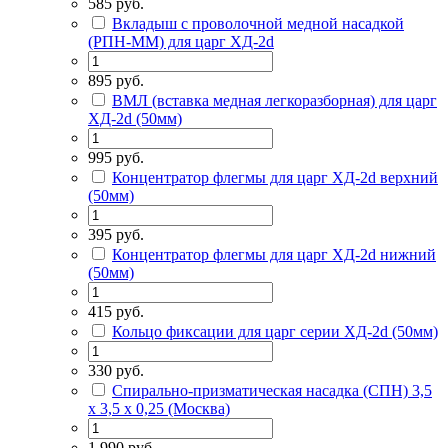
585 руб.
Вкладыш с проволочной медной насадкой
(РПН-ММ) для царг ХД-2d
895 руб.
ВМЛ (вставка медная легкоразборная) для царг
ХД-2d (50мм)
995 руб.
Концентратор флегмы для царг ХД-2d верхний
(50мм)
395 руб.
Концентратор флегмы для царг ХД-2d нижний
(50мм)
415 руб.
Кольцо фиксации для царг серии ХД-2d (50мм)
330 руб.
Спирально-призматическая насадка (СПН) 3,5
х 3,5 х 0,25 (Москва)
1 990 руб.