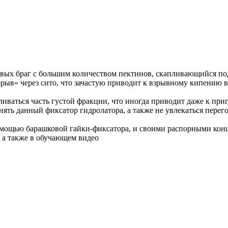
овых браг с большим количеством пектинов, скапливающийся под
рыв» через сито, что зачастую приводит к взрывному кипению в
ливаться часть густой фракции, что иногда приводит даже к приг
нный фиксатор гидролатора, а также не увлекаться перегонк
помощью барашковой гайки-фиксатора, и своими распорными конц
, а также в обучающем видео