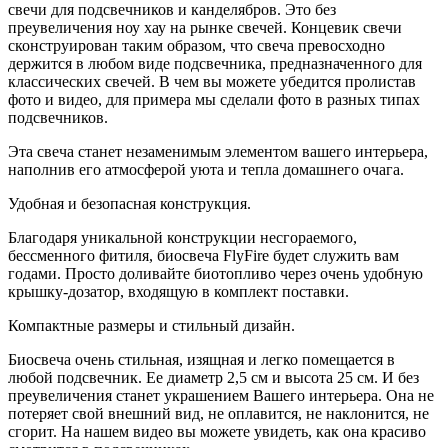
свечи для подсвечников и канделябров. Это без
преувеличения ноу хау на рынке свечей. Концевик свечи
сконструирован таким образом, что свеча превосходно
держится в любом виде подсвечника, предназначенного для
классических свечей. В чем вы можете убедится пролистав
фото и видео, для примера мы сделали фото в разных типах
подсвечников.
Эта свеча станет незаменимым элементом вашего интерьера,
наполнив его атмосферой уюта и тепла домашнего очага.
Удобная и безопасная конструкция.
Благодаря уникальной конструкции несгораемого,
бессменного фитиля, биосвеча FlyFire будет служить вам
годами. Просто доливайте биотопливо через очень удобную
крышку-дозатор, входящую в комплект поставки.
Компактные размеры и стильный дизайн.
Биосвеча очень стильная, изящная и легко помещается в
любой подсвечник. Ее диаметр 2,5 см и высота 25 см. И без
преувеличения станет украшением Вашего интерьера. Она не
потеряет свой внешний вид, не оплавится, не наклонится, не
сгорит. На нашем видео вы можете увидеть, как она красиво