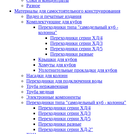
Соки и концентраты
Разное
Материалы для самостоятельного конструирования
Видео и печатные издания
Комплектующие для кубов
Переходники типа "самодельный куб -
колонна"
Переходники серии ХД/4
Переходники серии ХД/3
Переходники серии ХД/5
Переходники разные
Крышки для кубов
Хомуты для кубов
Уплотнительные прокладки для кубов
Насадки для колонн
Переходники для подключения воды
Труба нержавеющая
Труба медная
Электронные компоненты
Переходники типа "самодельный куб - колонна"
Переходники серии ХД/4
Переходники серии ХД/3
Переходники серии ХД/5
Переходники разные
Переходники серии ХД-2"