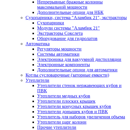
Непрерывные бражные колонны
максимальной мощности
Дополнительные опции для НБК
Сухопарники, система "Аламбик 21", экстракторы
Сухопарники
Модули системы "Аламбик 21"
Экстракторы Сокслета
Оборудование для гидролатов
Автоматика
Регуляторы мощности
Системы автоматики
Электроника для вакуумной дистилляции
Электронные компоненты
Дополнительные опции для автоматики
Котлы сусловарочные (заторные емкости)
Утеплители
Утеплители стенок нержавеющих кубов и
ПВК
Утеплители медных кубов
Утеплители плоских крышек
Утеплители конусных крышек кубов
Утеплители донышек кубов и ПВК
Утеплитель для наборов увеличения объема
Утеплители царг колонн
Прочие утеплители