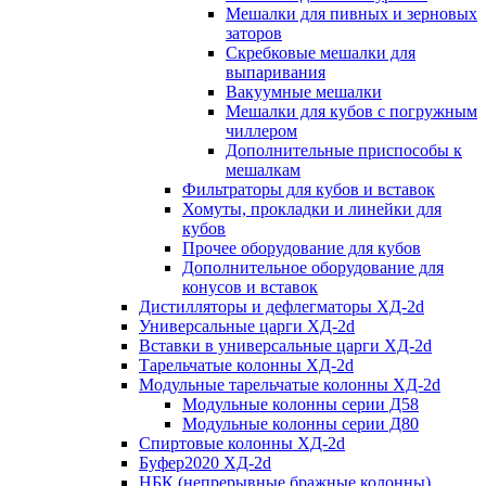
Мешалки для пивных и зерновых
заторов
Скребковые мешалки для
выпаривания
Вакуумные мешалки
Мешалки для кубов с погружным
чиллером
Дополнительные приспособы к
мешалкам
Фильтраторы для кубов и вставок
Хомуты, прокладки и линейки для
кубов
Прочее оборудование для кубов
Дополнительное оборудование для
конусов и вставок
Дистилляторы и дефлегматоры ХД-2d
Универсальные царги ХД-2d
Вставки в универсальные царги ХД-2d
Тарельчатые колонны ХД-2d
Модульные тарельчатые колонны ХД-2d
Модульные колонны серии Д58
Модульные колонны серии Д80
Спиртовые колонны ХД-2d
Буфер2020 ХД-2d
НБК (непрерывные бражные колонны)