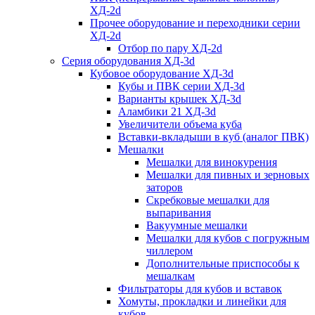
ХД-2d
Прочее оборудование и переходники серии
ХД-2d
Отбор по пару ХД-2d
Серия оборудования ХД-3d
Кубовое оборудование ХД-3d
Кубы и ПВК серии ХД-3d
Варианты крышек ХД-3d
Аламбики 21 ХД-3d
Увеличители объема куба
Вставки-вкладыши в куб (аналог ПВК)
Мешалки
Мешалки для винокурения
Мешалки для пивных и зерновых
заторов
Скребковые мешалки для
выпаривания
Вакуумные мешалки
Мешалки для кубов с погружным
чиллером
Дополнительные приспособы к
мешалкам
Фильтраторы для кубов и вставок
Хомуты, прокладки и линейки для
кубов